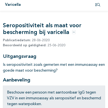
Varicella
Open i
Seropositiviteit als maat voor
bescherming bij varicella
pagina's open- en dichtklappen
Opties
Publicatiedatum:
28-06-2020
Beoordeeld op geldigheid:
25-06-2020
Uitgangsvraag
Is seropositiviteit zoals gemeten met een immunoassay een
goede maat voor bescherming?
Aanbeveling
Beschouw een persoon met aantoonbaar IgG tegen
VZV in een immunoassay als seropositief en beschermd
tegen waterpokken.