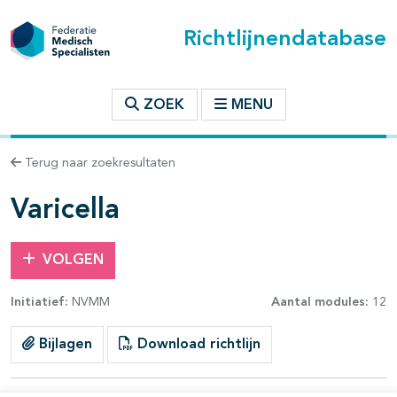
Richtlijnendatabase
t inhoudsopgave
ZOEK
MENU
n binnen deze richtlijn
Terug naar zoekresultaten
les openklappen
Varicella
VOLGEN
Initiatief:
NVMM
Aantal modules:
12
pagina's open- en dichtklappen
Bijlagen
Download richtlijn