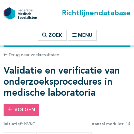
Richtlijnendatabase
t inhoudsopgave
ZOEK
MENU
Terug naar zoekresultaten
n binnen deze richtlijn
Validatie en verificatie van
les openklappen
onderzoeksprocedures in
medische laboratoria
VOLGEN
Initiatief:
NVKC
Aantal modules:
14