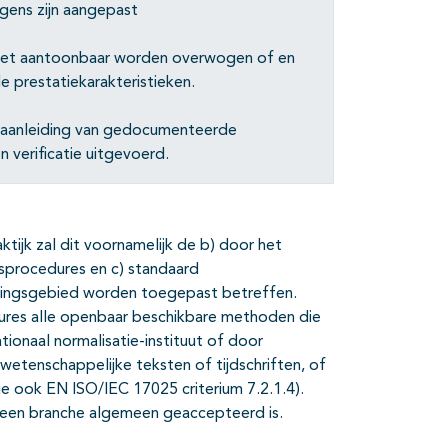
ens zijn aangepast
oet aantoonbaar worden overwogen of en
 prestatiekarakteristieken.
r aanleiding van gedocumenteerde
 verificatie uitgevoerd.
raktijk zal dit voornamelijk de b) door het
sprocedures en c) standaard
ingsgebied worden toegepast betreffen.
res alle openbaar beschikbare methoden die
tionaal normalisatie-instituut of door
wetenschappelijke teksten of tijdschriften, of
zie ook EN ISO/IEC 17025 criterium 7.2.1.4).
n een branche algemeen geaccepteerd is.