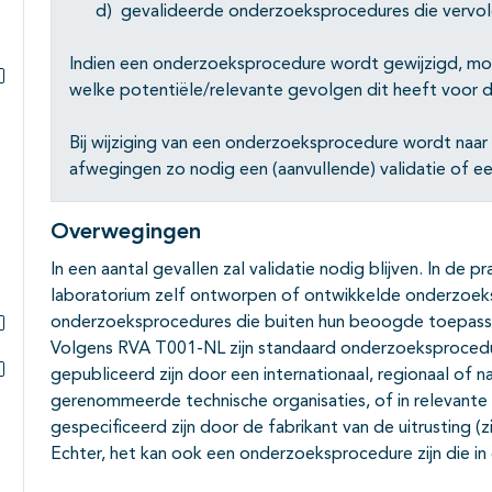
d) gevalideerde onderzoeksprocedures die vervolg
Indien een onderzoeksprocedure wordt gewijzigd, m
welke potentiële/relevante gevolgen dit heeft voor de
Subpagina's open- en dichtklappen
Bij wijziging van een onderzoeksprocedure wordt naa
afwegingen zo nodig een (aanvullende) validatie of een
Overwegingen
In een aantal gevallen zal validatie nodig blijven. In de p
laboratorium zelf ontworpen of ontwikkelde onderzoek
onderzoeksprocedures die buiten hun beoogde toepass
Volgens RVA T001-NL zijn standaard onderzoeksprocedu
Subpagina's open- en dichtklappen
gepubliceerd zijn door een internationaal, regionaal of na
Subpagina's open- en dichtklappen
gerenommeerde technische organisaties, of in relevante 
gespecificeerd zijn door de fabrikant van de uitrusting (
Echter, het kan ook een onderzoeksprocedure zijn die i