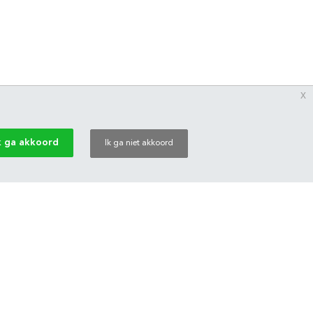
x
k ga akkoord
Ik ga niet akkoord