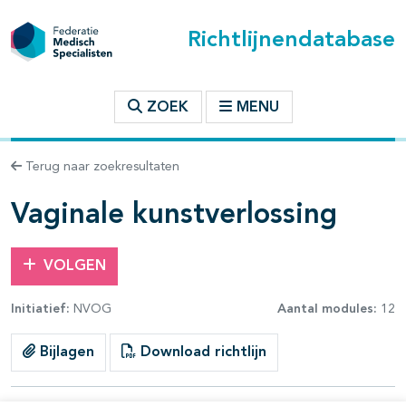
Richtlijnendatabase
t inhoudsopgave
ZOEK
MENU
n binnen deze richtlijn
Terug naar zoekresultaten
Vaginale kunstverlossing
VOLGEN
Initiatief:
NVOG
Aantal modules:
12
Bijlagen
Download richtlijn