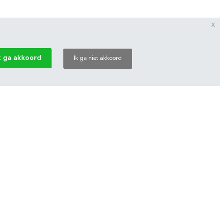
x
k ga akkoord
Ik ga niet akkoord