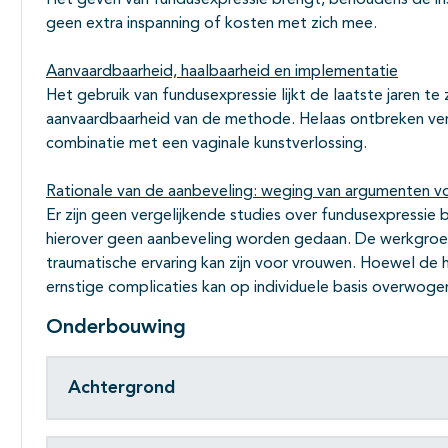
Het geven van fundusexpressie brengt, behoudens de ins
geen extra inspanning of kosten met zich mee.
Aanvaardbaarheid, haalbaarheid en implementatie
Het gebruik van fundusexpressie lijkt de laatste jaren t
aanvaardbaarheid van de methode. Helaas ontbreken verg
combinatie met een vaginale kunstverlossing.
Rationale van de aanbeveling: weging van argumenten vo
Er zijn geen vergelijkende studies over fundusexpressie b
hierover geen aanbeveling worden gedaan. De werkgroep
traumatische ervaring kan zijn voor vrouwen. Hoewel de 
ernstige complicaties kan op individuele basis overwog
Onderbouwing
Achtergrond