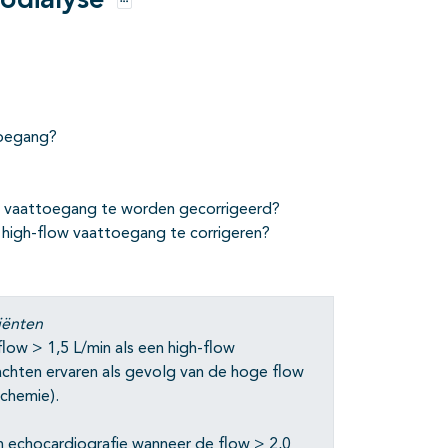
odialyse
Opties
toegang?
ow vaattoegang te worden gecorrigeerd?
 high-flow vaattoegang te corrigeren?
iënten
low > 1,5 L/min als een high-flow
achten ervaren als gevolg van de hoge flow
schemie).
en echocardiografie wanneer de flow > 2,0