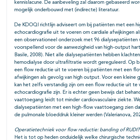
kennislacune. De aanbeveling zal daarom gebaseerd wor
mogelijk onderbouwd met (indirecte) literatuur.
De KDOQI richtlijn adviseert om bij patiënten met een 
echocardiografie uit te voeren om cardiale afwijkingen a
een observationeel onderzoek met 96 dialysepatiënten 
voorspellend voor de aanwezigheid van high-output hartfa
Basile, 2008). Niet alle dialysepatiënten hebben klachte
hemodialyse door ultrafiltratie wordt gereguleerd. Op ba
een flow reductie uit te voeren bij patiënten met een fl
afwijkingen als gevolg van high output. Voor een klein
kan het zelfs verstandig zijn om een flow reductie uit te
echocardiografie zijn. Er is echter geen bewijs dat beh
vaattoegang leidt tot minder cardiovasculaire ziekte. We
dialysepatiënten met een high-flow vaattoegang zien dat
de pulmonale bloeddruk kleiner werden (Valerianova, 20
Operatietechniek voor flow reductie: banding of RUDI?
Het is tot op heden onduidelijk welke chirurgische techn