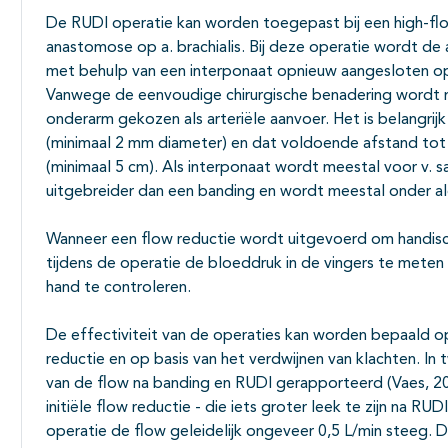
De RUDI operatie kan worden toegepast bij een high-f
anastomose op a. brachialis. Bij deze operatie wordt d
met behulp van een interponaat opnieuw aangesloten op
Vanwege de eenvoudige chirurgische benadering wordt me
onderarm gekozen als arteriële aanvoer. Het is belangrijk
(minimaal 2 mm diameter) en dat voldoende afstand tot 
(minimaal 5 cm). Als interponaat wordt meestal voor v.
uitgebreider dan een banding en wordt meestal onder al
Wanneer een flow reductie wordt uitgevoerd om handisch
tijdens de operatie de bloeddruk in de vingers te mete
hand te controleren.
De effectiviteit van de operaties kan worden bepaald op
reductie en op basis van het verdwijnen van klachten. In
van de flow na banding en RUDI gerapporteerd (Vaes, 2015
initiële flow reductie - die iets groter leek te zijn na RUD
operatie de flow geleidelijk ongeveer 0,5 L/min steeg. 