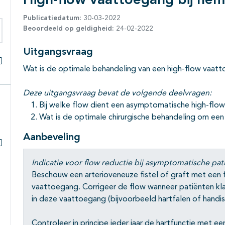
High-flow vaattoegang bij hem
Publicatiedatum:
30-03-2022
Beoordeeld op geldigheid:
24-02-2022
eken binnen deze richtlijn
Uitgangsvraag
Wat is de optimale behandeling van een high-flow vaat
Alles openklappen
Deze uitgangsvraag bevat de volgende deelvragen:
Bij welke flow dient een asymptomatische high-fl
Wat is de optimale chirurgische behandeling om een
Aanbeveling
Subpagina's open- en dichtklappen
Indicatie voor flow reductie bij asymptomatische pat
Beschouw een arterioveneuze fistel of graft met een f
vaattoegang. Corrigeer de flow wanneer patiënten kl
in deze vaattoegang (bijvoorbeeld hartfalen of handi
Controleer in principe ieder jaar de hartfunctie met e