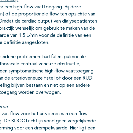
et bewijs
oor een high-flow vaattoegang. Bij deze
min) of de proportionele flow ten opzichte van
Omdat de cardiac output van dialysepatiënten
praktijk wenselijk om gebruik te maken van de
rde van 1,5 L/min voor de definitie van een
 definitie aangesloten.
heidene problemen: hartfalen, pulmonale
thoracale centraal veneuze obstructie,
j een symptomatische high-flow vaattoegang
an de arterioveneuze fistel of door een RUDI
ng blijven bestaan en niet op een andere
aattoegang worden overwogen.
nten
e van flow voor het uitvoeren van een flow
. De KDOQI richtlijn vond geen vergelijkende
tvorming voor een drempelwaarde. Hier ligt een