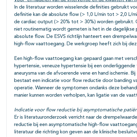
Voor- en nadelen van de interventie en de kwaliteit van h
In de literatuur worden wisselende definities gebruikt v
definitie kan de absolute flow (> 1,0 L/min tot > 2,0 L/
de cardiac output (> 20% tot > 30%) worden gebruikt. 
niet routinematig wordt gemeten is het in de dagelijkse 
absolute flow. De ESVS richtlijn hanteert een drempelwaa
high-flow vaattoegang. De werkgroep heeft zich bij deze
Een high-flow vaattoegang kan gepaard gaan met versc
hypertensie, veneuze hypertensie bij een onderliggende 
aneurysma van de afvoerende vene en hand ischemie. Bi
bestaat een indicatie voor flow reductie door banding v
operatie. Wanneer de symptomen ondanks deze behandeli
manier kunnen worden verholpen, kan ligatie van de v
Indicatie voor flow reductie bij asymptomatische patië
Er is literatuuronderzoek verricht naar de drempelwaard
reductie bij een asymptomatische high-flow vaattoegang
literatuur die richting kon geven aan de klinische beslui