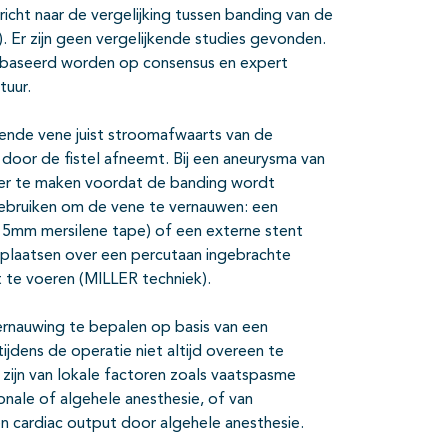
richt naar de vergelijking tussen banding van de
I). Er zijn geen vergelijkende studies gevonden.
gebaseerd worden op consensus en expert
tuur.
rende vene juist stroomafwaarts van de
oor de fistel afneemt. Bij een aneurysma van
ler te maken voordat de banding wordt
gebruiken om de vene te vernauwen: een
n 5mm mersilene tape) of een externe stent
 plaatsen over een percutaan ingebrachte
t te voeren (MILLER techniek).
vernauwing te bepalen op basis van een
jdens de operatie niet altijd overeen te
zijn van lokale factoren zoals vaatspasme
onale of algehele anesthesie, of van
n cardiac output door algehele anesthesie.