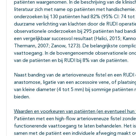
patiënten waargenomen. In de beschrijving van de klinisc
literatuur zich met name op patiënten met handischemie.
onderzoeken bij 130 patiënten had 82% (95% CI: 74 tot
duurzame verlichting van klachten door de RUDI operati
observationele onderzoeken bij 295 patiënten had band
een vergelijkbaar succesvol resultaat (Halici, 2015; Kann
Thermann, 2007; Zanow, 1273). De belangrijkste complic
vaattoegang. In de bovengenoemde observationele onde
van de patiënten en bij RUDI bij 8% van de patiënten.
Naast banding van de arterioveneuze fistel en een RUDI 
anastomose, ligatie van een accessoire vene, of plaatsi
van kleine diameter (4 tot 5 mm) bij sommige patiënten
bieden.
Waarden en voorkeuren van patiënten (en eventueel hun 
Patiënten met een high-flow arterioveneuze fistel zonde
functionerende vaattoegang te laten behandelen. Het i
samen met de patiënt een individuele afweging maakt ove