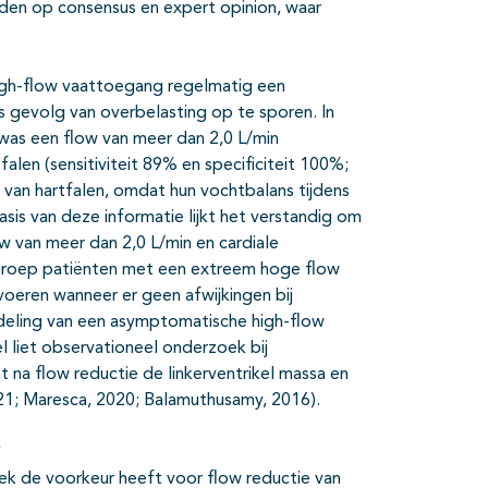
den op consensus en expert opinion, waar
high-flow vaattoegang regelmatig een
ls gevolg van overbelasting op te sporen. In
was een flow van meer dan 2,0 L/min
len (sensitiviteit 89% en specificiteit 100%;
n van hartfalen, omdat hun vochtbalans tijdens
sis van deze informatie lijkt het verstandig om
ow van meer dan 2,0 L/min en cardiale
e groep patiënten met een extreem hoge flow
 voeren wanneer er geen afwijkingen bij
andeling van een asymptomatische high-flow
l liet observationeel onderzoek bij
 na flow reductie de linkerventrikel massa en
21; Maresca, 2020; Balamuthusamy, 2016).
iek de voorkeur heeft voor flow reductie van