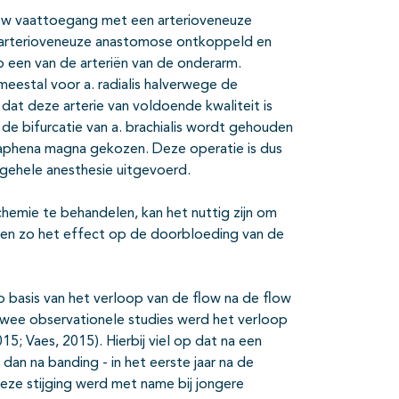
low vaattoegang met een arterioveneuze
e arterioveneuze anastomose ontkoppeld en
 een van de arteriën van de onderarm.
estal voor a. radialis halverwege de
 dat deze arterie van voldoende kwaliteit is
de bifurcatie van a. brachialis wordt gehouden
 saphena magna gekozen. Deze operatie is dus
gehele anesthesie uitgevoerd.
emie te behandelen, kan het nuttig zijn om
n en zo het effect op de doorbloeding van de
 basis van het verloop van de flow na de flow
 twee observationele studies werd het verloop
; Vaes, 2015). Hierbij viel op dat na een
I dan na banding - in het eerste jaar na de
Deze stijging werd met name bij jongere