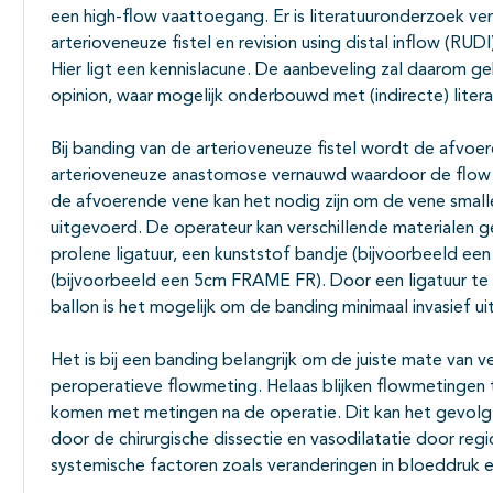
een high-flow vaattoegang. Er is literatuuronderzoek ver
arterioveneuze fistel en revision using distal inflow (RUD
Hier ligt een kennislacune. De aanbeveling zal daarom 
opinion, waar mogelijk onderbouwd met (indirecte) litera
Bij banding van de arterioveneuze fistel wordt de afvoe
arterioveneuze anastomose vernauwd waardoor de flow d
de afvoerende vene kan het nodig zijn om de vene smal
uitgevoerd. De operateur kan verschillende materialen 
prolene ligatuur, een kunststof bandje (bijvoorbeeld ee
(bijvoorbeeld een 5cm FRAME FR). Door een ligatuur te
ballon is het mogelijk om de banding minimaal invasief ui
Het is bij een banding belangrijk om de juiste mate van 
peroperatieve flowmeting. Helaas blijken flowmetingen ti
komen met metingen na de operatie. Dit kan het gevolg 
door de chirurgische dissectie en vasodilatatie door regi
systemische factoren zoals veranderingen in bloeddruk e