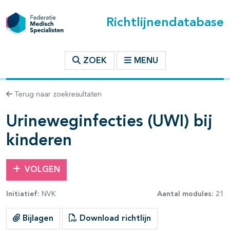
Richtlijnendatabase
t inhoudsopgave
ZOEK
MENU
n binnen deze richtlijn
Terug naar zoekresultaten
les openklappen
Urineweginfecties (UWI) bij
kinderen
VOLGEN
Initiatief:
NVK
Aantal modules:
21
pagina's open- en dichtklappen
Bijlagen
Download richtlijn