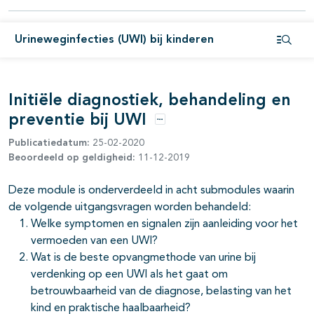
Urineweginfecties (UWI) bij kinderen
Open i
Initiële diagnostiek, behandeling en
preventie bij UWI
Opties
Publicatiedatum:
25-02-2020
Beoordeeld op geldigheid:
11-12-2019
Deze module is onderverdeeld in acht submodules waarin
de volgende uitgangsvragen worden behandeld:
pagina's open- en dichtklappen
Welke symptomen en signalen zijn aanleiding voor het
vermoeden van een UWI?
Wat is de beste opvangmethode van urine bij
verdenking op een UWI als het gaat om
pagina's open- en dichtklappen
betrouwbaarheid van de diagnose, belasting van het
kind en praktische haalbaarheid?