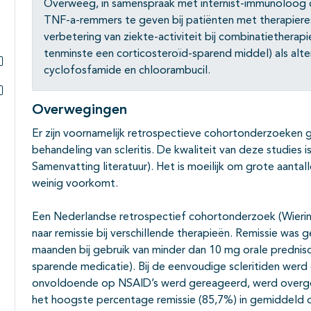
Overweeg, in samenspraak met internist-immunoloog 
TNF-a-remmers te geven bij patiënten met therapieresi
verbetering van ziekte-activiteit bij combinatiethera
tenminste een corticosteroïd-sparend middel) als alte
cyclofosfamide en chloorambucil.
Subpagina's open- en dichtklappen
Subpagina's open- en dichtklappen
Overwegingen
Er zijn voornamelijk retrospectieve cohortonderzoeken g
behandeling van scleritis. De kwaliteit van deze studies 
Samenvatting literatuur). Het is moeilijk om grote aantal
weinig voorkomt.
Een Nederlandse retrospectief cohortonderzoek (Wiering
naar remissie bij verschillende therapieën. Remissie was g
maanden bij gebruik van minder dan 10 mg orale predniso
sparende medicatie). Bij de eenvoudige scleritiden werd 
onvoldoende op NSAID’s werd gereageerd, werd overge
het hoogste percentage remissie (85,7%) in gemiddeld de