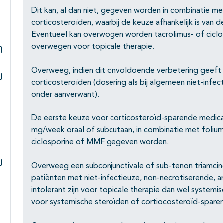
Dit kan, al dan niet, gegeven worden in combinatie m
corticosteroïden, waarbij de keuze afhankelijk is van de 
Eventueel kan overwogen worden tacrolimus- of ciclos
overwegen voor topicale therapie.
Subpagina's open- en dichtklappen
Overweeg, indien dit onvoldoende verbetering geeft b
corticosteroïden (dosering als bij algemeen niet-infec
Subpagina's open- en dichtklappen
onder aanverwant).
De eerste keuze voor corticosteroïd-sparende medica
mg/week oraal of subcutaan, in combinatie met foliumz
ciclosporine of MMF gegeven worden.
Overweeg een subconjunctivale of sub-tenon triamcinol
Subpagina's open- en dichtklappen
patiënten met niet-infectieuze, non-necrotiserende, ant
intolerant zijn voor topicale therapie dan wel systemi
voor systemische steroïden of cortiocosteroïd-sparen