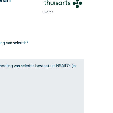
van
Uveïtis
g van scleritis?
eling van scleritis bestaat uit NSAID’s (in