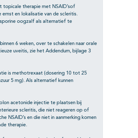
et topicale therapie met NSAID’sof
ernst en lokalisatie van de scleritis.
porine oogzalf als alternatief te
innen 6 weken, over te schakelen naar orale
tieuze uveitis, zie het Addendum, bijlage 3
tie is methotrexaat (dosering 10 tot 25
uur 5 mg). Als alternatief kunnen
on acetonide injectie te plaatsen bij
erieure scleritis, die niet reageren op of
sche NSAID’s en die niet in aanmerking komen
de therapie.