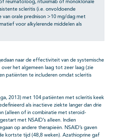
of reumatoloog, rituximab of monoklonale
stente scleritis (i.e. onvoldoende
pie van orale prednison >10 mg/dag met
rnatief voor alkylerende middelen als
edaan naar de effectiviteit van de systemische
is over het algemeen laag tot zeer laag (zie
len patiënten te includeren omdat scleritis
a, 2013) met 104 patiënten met scleritis keek
edefinieerd als inactieve ziekte langer dan drie
n (alleen of in combinatie met steroid-
gestart met NSAID’s alleen. Indien
gaan op andere therapieën. NSAID’s gaven
 kortste tijd (48,8 weken). Azathioprine gaf