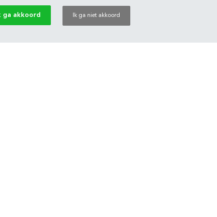
k ga akkoord
Ik ga niet akkoord