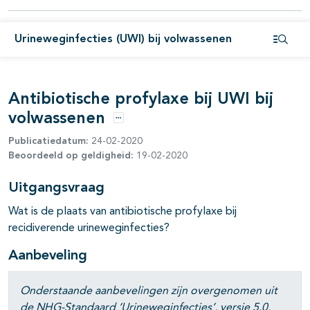
pagina's open- en dichtklappen
Urineweginfecties (UWI) bij volwassenen
Open i
pagina's open- en dichtklappen
Antibiotische profylaxe bij UWI bij
volwassenen
Opties
Publicatiedatum:
24-02-2020
Beoordeeld op geldigheid:
19-02-2020
pagina's open- en dichtklappen
Uitgangsvraag
Wat is de plaats van antibiotische profylaxe bij
recidiverende urineweginfecties?
Aanbeveling
Onderstaande aanbevelingen zijn overgenomen uit
de NHG-Standaard ‘Urineweginfecties’, versie 5.0,