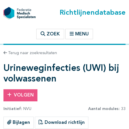
Richtlijnendatabase
t inhoudsopgave
ZOEK
MENU
n binnen deze richtlijn
Terug naar zoekresultaten
les openklappen
Urineweginfecties (UWI) bij
volwassenen
VOLGEN
pagina's open- en dichtklappen
Initiatief:
NVU
Aantal modules:
33
pagina's open- en dichtklappen
Bijlagen
Download richtlijn
pagina's open- en dichtklappen