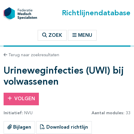
Richtlijnendatabase
t inhoudsopgave
ZOEK
MENU
n binnen deze richtlijn
Terug naar zoekresultaten
les openklappen
Urineweginfecties (UWI) bij
volwassenen
VOLGEN
pagina's open- en dichtklappen
Initiatief:
NVU
Aantal modules:
33
pagina's open- en dichtklappen
Bijlagen
Download richtlijn
pagina's open- en dichtklappen