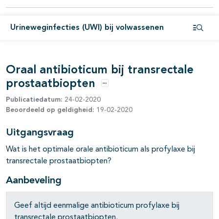
pagina's open- en dichtklappen
Urineweginfecties (UWI) bij volwassenen
Open i
pagina's open- en dichtklappen
Oraal antibioticum bij transrectale
pagina's open- en dichtklappen
prostaatbiopten
Opties
Publicatiedatum:
24-02-2020
Beoordeeld op geldigheid:
19-02-2020
Uitgangsvraag
Wat is het optimale orale antibioticum als profylaxe bij
transrectale prostaatbiopten?
Aanbeveling
Geef altijd eenmalige antibioticum profylaxe bij
transrectale prostaatbiopten.