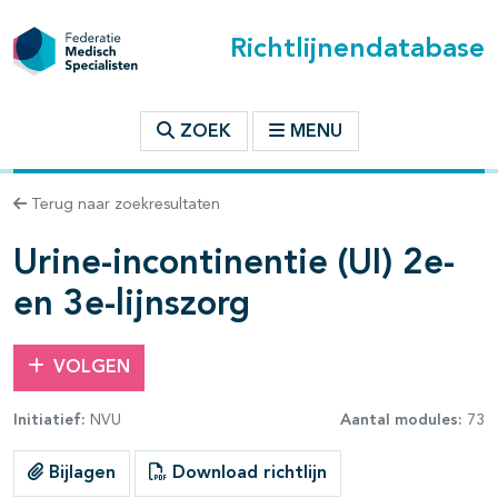
Richtlijnendatabase
t inhoudsopgave
ZOEK
MENU
n binnen deze richtlijn
Terug naar zoekresultaten
les openklappen
Urine-incontinentie (UI) 2e-
en 3e-lijnszorg
VOLGEN
pagina's open- en dichtklappen
Initiatief:
NVU
Aantal modules:
73
pagina's open- en dichtklappen
Bijlagen
Download richtlijn