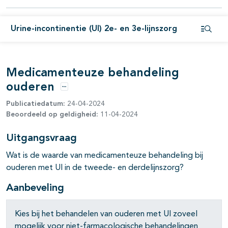
pagina's open- en dichtklappen
pagina's open- en dichtklappen
Urine-incontinentie (UI) 2e- en 3e-lijnszorg
Open i
pagina's open- en dichtklappen
Medicamenteuze behandeling
ouderen
Opties
Publicatiedatum:
24-04-2024
Beoordeeld op geldigheid:
11-04-2024
Uitgangsvraag
pagina's open- en dichtklappen
Wat is de waarde van medicamenteuze behandeling bij
ouderen met UI in de tweede- en derdelijnszorg?
Aanbeveling
Kies bij het behandelen van ouderen met UI zoveel
mogelijk voor niet-farmacologische behandelingen