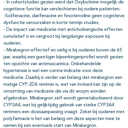
- In cohortstudies gezien werd dat Oxybutinine mogelijk de
cognitieve functie kan verslechteren bij oudere patiënten;
-Solifenacine, darifenacine en fesoterodine geen cognitieve
dysfunctie veroorzaken in korte termijn studies;
- De impact van medicatie met anticholinergische effecten
cumulatief is en vergroot bij langduriger exposure bij
ouderen;
- Mirabegron effectief en veilig is bij ouderen boven de 65
jaar, waarbij een gunstiger bijwerkingenprofiel wordt gezien
ten opzichte van antimuscarinica. Onbehandelde
hypertensie is wel een contra-indicatie voor deze
medicatie. Daarbij is verder van belang dat mirabegron een
matige CYP-2D6 remmer is, wat van invloed kan zijn op de
omzetting van medicatie die via dit enzym worden
afgebroken. Mirabegron zelf wordt gemetaboliseerd door
CYP3A4, wat bij gelijktijdig gebruik van sterke CYP3A4
remmers een dosisaanpassing vraagt. Zeker bij ouderen met
polyfarmacie is het van belang om deze aspecten mee te
nemen bij een eventuele start van Mirabegron.