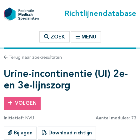
Richtlijnendatabase
t inhoudsopgave
ZOEK
MENU
n binnen deze richtlijn
Terug naar zoekresultaten
les openklappen
Urine-incontinentie (UI) 2e-
en 3e-lijnszorg
VOLGEN
pagina's open- en dichtklappen
Initiatief:
NVU
Aantal modules:
73
pagina's open- en dichtklappen
Bijlagen
Download richtlijn