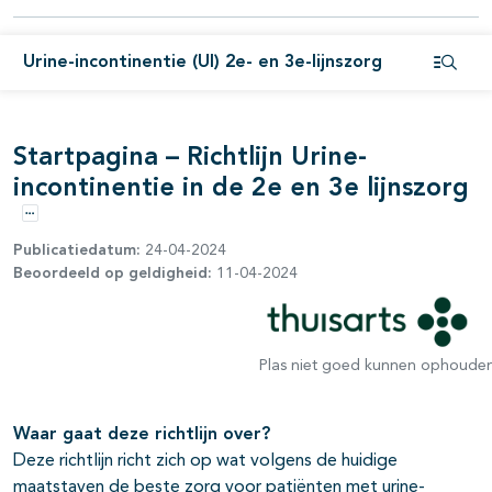
pagina's open- en dichtklappen
pagina's open- en dichtklappen
Urine-incontinentie (UI) 2e- en 3e-lijnszorg
Open i
pagina's open- en dichtklappen
Startpagina – Richtlijn Urine-
incontinentie in de 2e en 3e lijnszorg
pagina's open- en dichtklappen
Opties
Publicatiedatum:
24-04-2024
Beoordeeld op geldigheid:
11-04-2024
Plas niet goed kunnen ophouden
Waar gaat deze richtlijn over?
Deze richtlijn richt zich op wat volgens de huidige
maatstaven de beste zorg voor patiënten met urine-