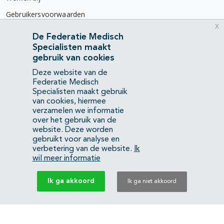
Gebruikersvoorwaarden
x
Privacyverklaring
De Federatie Medisch
Specialisten maakt
Contact
gebruik van cookies
Mercatorlaan 1200
Deze website van de
3528 BL Utrecht
Federatie Medisch
Specialisten maakt gebruik
van cookies, hiermee
(088) 505 34 34
verzamelen we informatie
info@richtlijnendatabase.nl
over het gebruik van de
website. Deze worden
gebruikt voor analyse en
YouTube
LinkedIn
verbetering van de website.
Ik
wil meer informatie
KvK Federatie Medisch Specialisten:
40483480
Ik ga akkoord
Ik ga niet akkoord
Privacyverklaring
Back to top