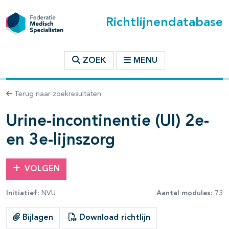
Richtlijnendatabase
t inhoudsopgave
ZOEK
MENU
n binnen deze richtlijn
Terug naar zoekresultaten
les openklappen
Urine-incontinentie (UI) 2e-
en 3e-lijnszorg
VOLGEN
pagina's open- en dichtklappen
Initiatief:
NVU
Aantal modules:
73
pagina's open- en dichtklappen
Bijlagen
Download richtlijn