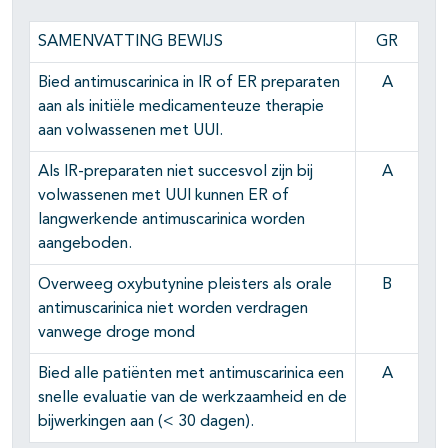
SAMENVATTING BEWIJS
GR
pagina's open- en dichtklappen
Bied antimuscarinica in IR of ER preparaten
A
pagina's open- en dichtklappen
aan als initiële medicamenteuze therapie
aan volwassenen met UUI.
Als IR-preparaten niet succesvol zijn bij
A
volwassenen met UUI kunnen ER of
langwerkende antimuscarinica worden
aangeboden.
Overweeg oxybutynine pleisters als orale
B
antimuscarinica niet worden verdragen
vanwege droge mond
Bied alle patiënten met antimuscarinica een
A
snelle evaluatie van de werkzaamheid en de
bijwerkingen aan (< 30 dagen).