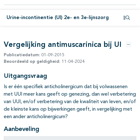
pagina's open- en dichtklappen
Urine-incontinentie (UI) 2e- en 3e-lijnszorg
Open i
Vergelijking antimuscarinica bij UI
Optie
Publicatiedatum:
01-09-2015
Beoordeeld op geldigheid:
11-04-2024
Uitgangsvraag
Is er één specifiek anticholinergicum dat bij volwassenen
met UUI meer kans geeft op genezing, dan wel verbetering
van UUI, en/of verbetering van de kwaliteit van leven, en/of
de kleinste kans op bijwerkingen geeft, in vergelijking met
een ander anticholinergicum?
Aanbeveling
pagina's open- en dichtklappen