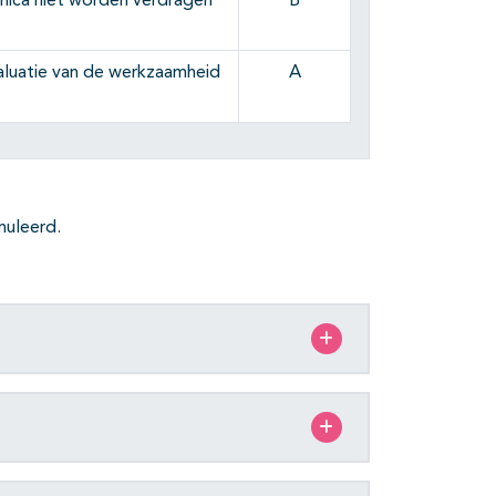
inica niet worden verdragen
B
valuatie van de werkzaamheid
A
muleerd.