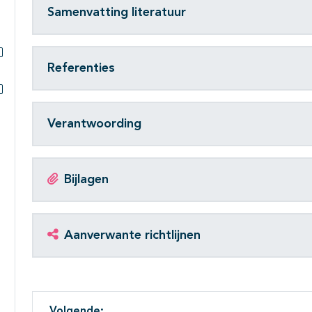
Samenvatting literatuur
Subpagina's open- en dichtklappen
Referenties
Subpagina's open- en dichtklappen
Subpagina's open- en dichtklappen
Verantwoording
Bijlagen
Aanverwante richtlijnen
Volgende: