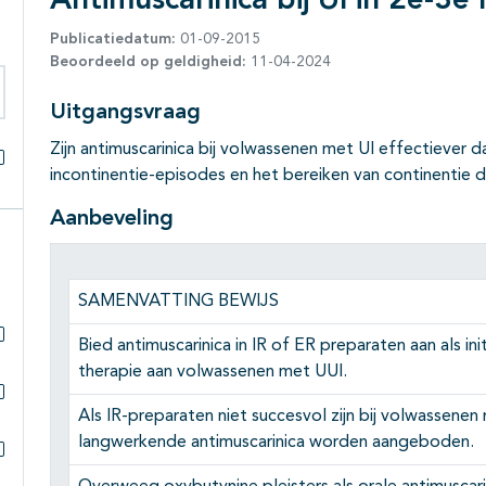
Antimuscarinica bij UI in 2e-3e 
Publicatiedatum:
01-09-2015
Beoordeeld op geldigheid:
11-04-2024
Uitgangsvraag
eken binnen deze richtlijn
Zijn antimuscarinica bij volwassenen met UI effectiever 
incontinentie-episodes en het bereiken van continentie 
Alles openklappen
Aanbeveling
SAMENVATTING BEWIJS
Bied antimuscarinica in IR of ER preparaten aan als i
Subpagina's open- en dichtklappen
therapie aan volwassenen met UUI.
Als IR-preparaten niet succesvol zijn bij volwassene
Subpagina's open- en dichtklappen
langwerkende antimuscarinica worden aangeboden.
Subpagina's open- en dichtklappen