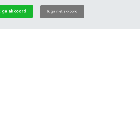
k ga akkoord
Ik ga niet akkoord