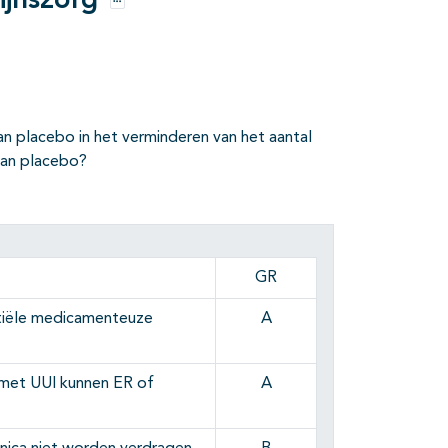
lijnszorg
Opties
dan placebo in het verminderen van het aantal
dan placebo?
GR
nitiële medicamenteuze
A
n met UUI kunnen ER of
A