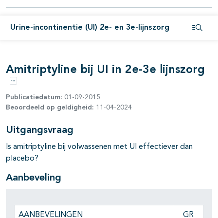
pagina's open- en dichtklappen
Urine-incontinentie (UI) 2e- en 3e-lijnszorg
Open i
Amitriptyline bij UI in 2e-3e lijnszorg
Opties
Publicatiedatum:
01-09-2015
Beoordeeld op geldigheid:
11-04-2024
Uitgangsvraag
Is amitriptyline bij volwassenen met UI effectiever dan
placebo?
Aanbeveling
pagina's open- en dichtklappen
AANBEVELINGEN
GR