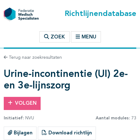
Richtlijnendatabase
t inhoudsopgave
ZOEK
MENU
n binnen deze richtlijn
Terug naar zoekresultaten
les openklappen
Urine-incontinentie (UI) 2e-
en 3e-lijnszorg
VOLGEN
pagina's open- en dichtklappen
Initiatief:
NVU
Aantal modules:
73
pagina's open- en dichtklappen
Bijlagen
Download richtlijn