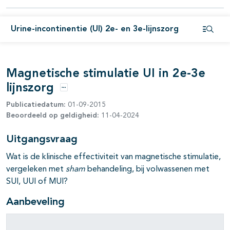
pagina's open- en dichtklappen
pagina's open- en dichtklappen
Urine-incontinentie (UI) 2e- en 3e-lijnszorg
Open i
pagina's open- en dichtklappen
Magnetische stimulatie UI in 2e-3e
lijnszorg
Opties
Publicatiedatum:
01-09-2015
Beoordeeld op geldigheid:
11-04-2024
Uitgangsvraag
pagina's open- en dichtklappen
Wat is de klinische effectiviteit van magnetische stimulatie,
pagina's open- en dichtklappen
vergeleken met
sham
behandeling, bij volwassenen met
SUI, UUI of MUI?
Aanbeveling
pagina's open- en dichtklappen