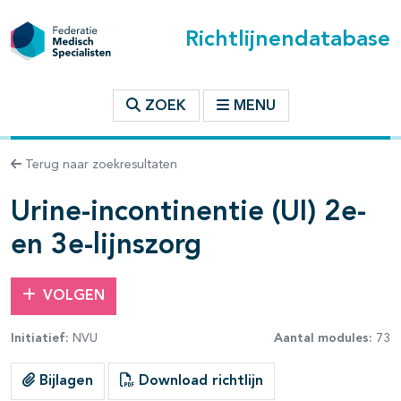
Richtlijnendatabase
t inhoudsopgave
ZOEK
MENU
n binnen deze richtlijn
Terug naar zoekresultaten
les openklappen
Urine-incontinentie (UI) 2e-
en 3e-lijnszorg
VOLGEN
pagina's open- en dichtklappen
Initiatief:
NVU
Aantal modules:
73
pagina's open- en dichtklappen
Bijlagen
Download richtlijn