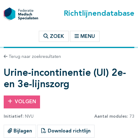
Richtlijnendatabase
t inhoudsopgave
ZOEK
MENU
n binnen deze richtlijn
Terug naar zoekresultaten
les openklappen
Urine-incontinentie (UI) 2e-
en 3e-lijnszorg
VOLGEN
pagina's open- en dichtklappen
Initiatief:
NVU
Aantal modules:
73
pagina's open- en dichtklappen
Bijlagen
Download richtlijn