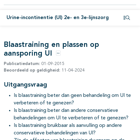
pagina's open- en dichtklappen
pagina's open- en dichtklappen
Urine-incontinentie (UI) 2e- en 3e-lijnszorg
Open i
pagina's open- en dichtklappen
Blaastraining en plassen op
aansporing UI
Opties
Publicatiedatum:
01-09-2015
Beoordeeld op geldigheid:
11-04-2024
Uitgangsvraag
pagina's open- en dichtklappen
Is blaastraining beter dan geen behandeling om UI te
pagina's open- en dichtklappen
verbeteren of te genezen?
Is blaastraining beter dan andere conservatieve
behandelingen om UI te verbeteren of te genezen?
Is blaastraining bruikbaar als aanvulling op andere
pagina's open- en dichtklappen
conservatieve behandelingen van UI?