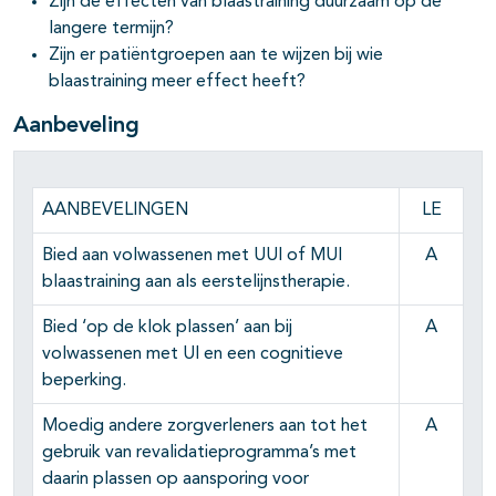
Zijn de effecten van blaastraining duurzaam op de
pagina's open- en dichtklappen
langere termijn?
Zijn er patiëntgroepen aan te wijzen bij wie
blaastraining meer effect heeft?
Aanbeveling
AANBEVELINGEN
LE
Bied aan volwassenen met UUI of MUI
A
blaastraining aan als eerstelijnstherapie.
Bied ‘op de klok plassen’ aan bij
A
volwassenen met UI en een cognitieve
beperking.
Moedig andere zorgverleners aan tot het
A
gebruik van revalidatieprogramma’s met
daarin plassen op aansporing voor