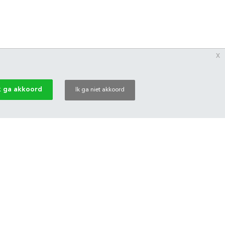
x
k ga akkoord
Ik ga niet akkoord