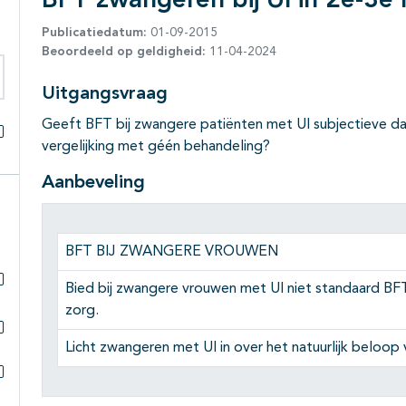
BFT zwangeren bij UI in 2e-3e l
Publicatiedatum:
01-09-2015
Beoordeeld op geldigheid:
11-04-2024
Uitgangsvraag
eken binnen deze richtlijn
Geeft BFT bij zwangere patiënten met UI subjectieve dan
vergelijking met géén behandeling?
Alles openklappen
Aanbeveling
BFT BIJ ZWANGERE VROUWEN
Bied bij zwangere vrouwen met UI niet standaard BFT
Subpagina's open- en dichtklappen
zorg.
Licht zwangeren met UI in over het natuurlijk beloop v
Subpagina's open- en dichtklappen
Subpagina's open- en dichtklappen