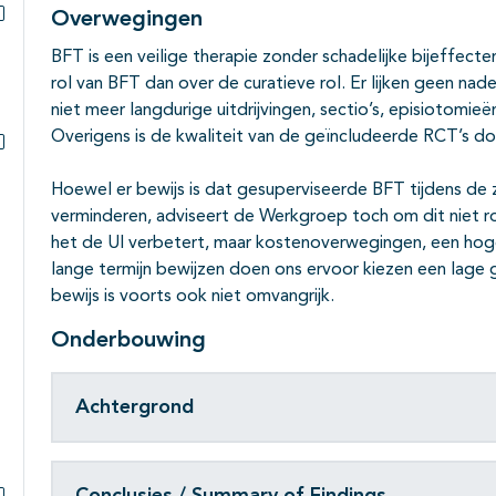
Overwegingen
Subpagina's open- en dichtklappen
BFT is een veilige therapie zonder schadelijke bijeffect
rol van BFT dan over de curatieve rol. Er lijken geen nad
niet meer langdurige uitdrijvingen, sectio’s, episiotomieë
Overigens is de kwaliteit van de geïncludeerde RCT’s 
Subpagina's open- en dichtklappen
Hoewel er bewijs is dat gesuperviseerde BFT tijdens d
verminderen, adviseert de Werkgroep toch om dit niet ro
het de UI verbetert, maar kostenoverwegingen, een ho
lange termijn bewijzen doen ons ervoor kiezen een lage
bewijs is voorts ook niet omvangrijk.
Onderbouwing
Achtergrond
Conclusies / Summary of Findings