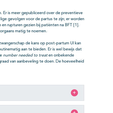
en. Er is meer gepubliceerd over de preventieve
elige gevolgen voor de partus te zijn; er worden
n en rupturen gezien bij patiënten na BFT [1].
doorgaans matig te noemen.
e zwangerschap de kans op post-partum UI kan
utinematig aan te bieden. Er is wel bewijs dat
ge
number
needed to treat
en onbekende
 graad van aanbeveling te doen. De hoeveelheid