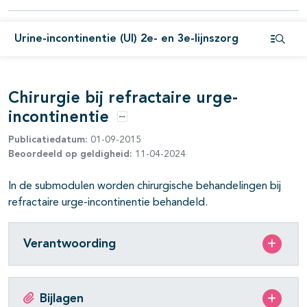
pagina's open- en dichtklappen
pagina's open- en dichtklappen
Urine-incontinentie (UI) 2e- en 3e-lijnszorg
Open i
pagina's open- en dichtklappen
pagina's open- en dichtklappen
Chirurgie bij refractaire urge-
incontinentie
Opties
Publicatiedatum:
01-09-2015
pagina's open- en dichtklappen
Beoordeeld op geldigheid:
11-04-2024
pagina's open- en dichtklappen
In de submodulen worden chirurgische behandelingen bij
refractaire urge-incontinentie behandeld.
Verantwoording
Bijlagen