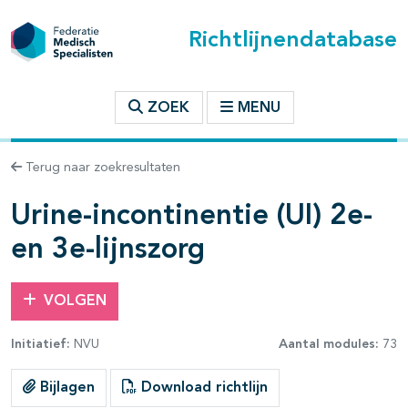
Richtlijnendatabase
t inhoudsopgave
ZOEK
MENU
n binnen deze richtlijn
Terug naar zoekresultaten
les openklappen
Urine-incontinentie (UI) 2e-
en 3e-lijnszorg
VOLGEN
pagina's open- en dichtklappen
Initiatief:
NVU
Aantal modules:
73
pagina's open- en dichtklappen
Bijlagen
Download richtlijn