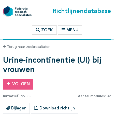
Richtlijnendatabase
t inhoudsopgave
ZOEK
MENU
n binnen deze richtlijn
Terug naar zoekresultaten
les openklappen
Urine-incontinentie (UI) bij
vrouwen
VOLGEN
Initiatief:
NVOG
Aantal modules:
32
Bijlagen
Download richtlijn