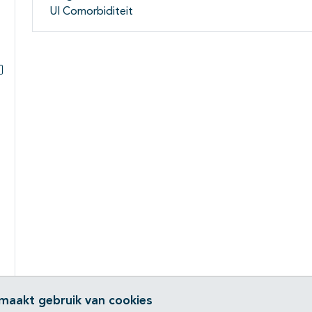
UI Comorbiditeit
Subpagina's open- en dichtklappen
 maakt gebruik van cookies