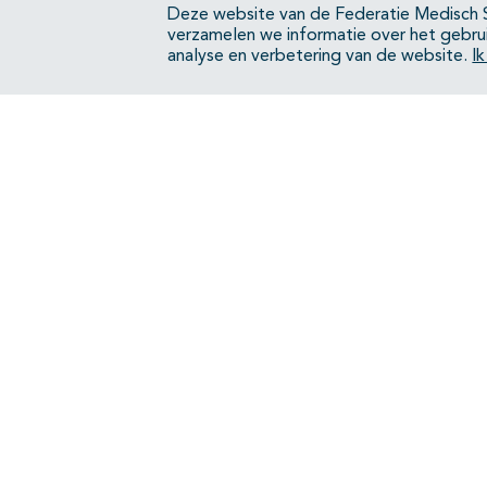
Deze website van de Federatie Medisch S
UI Comorbiditeit
verzamelen we informatie over het gebru
analyse en verbetering van de website.
I
UI Urine-incontinentie en arbeid
UI Incontinentie-absorptiemateriaal
UI Huidverzorging
UI Rol van de
(continentie)verpleegkundige
UI Samenwerking, verwijzing, informatie
UI Kosten-effectiviteit en
budgetimpact
Bijlagen