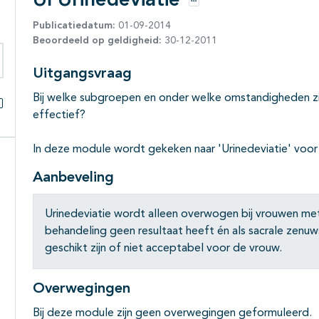
UI Urinedeviatie
Opties
Publicatiedatum:
01-09-2014
Beoordeeld op geldigheid:
30-12-2011
Uitgangsvraag
eken binnen deze richtlijn
Bij welke subgroepen en onder welke omstandigheden zij
effectief?
Alles openklappen
In deze module wordt gekeken naar 'Urinedeviatie' voor
Aanbeveling
Urinedeviatie wordt alleen overwogen bij vrouwen met
behandeling geen resultaat heeft én als sacrale zenuw
geschikt zijn of niet acceptabel voor de vrouw.
Overwegingen
Bij deze module zijn geen overwegingen geformuleerd.