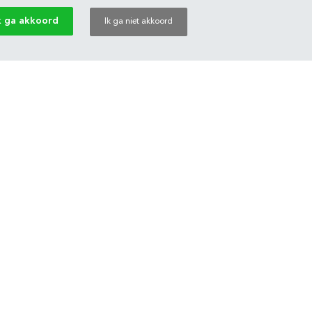
k ga akkoord
Ik ga niet akkoord