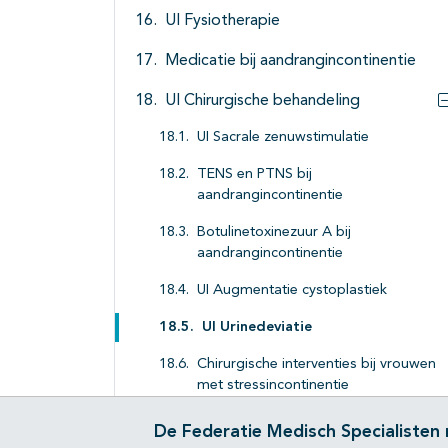
UI Fysiotherapie
Medicatie bij aandrangincontinentie
UI Chirurgische behandeling
UI Sacrale zenuwstimulatie
TENS en PTNS bij
aandrangincontinentie
Botulinetoxinezuur A bij
aandrangincontinentie
UI Augmentatie cystoplastiek
UI Urinedeviatie
Chirurgische interventies bij vrouwen
met stressincontinentie
UI Competenties van chirurgen
De Federatie Medisch Specialisten