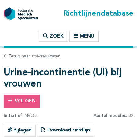
Richtlijnendatabase
t inhoudsopgave
ZOEK
MENU
n binnen deze richtlijn
Terug naar zoekresultaten
les openklappen
Urine-incontinentie (UI) bij
vrouwen
VOLGEN
Initiatief:
NVOG
Aantal modules:
32
Bijlagen
Download richtlijn