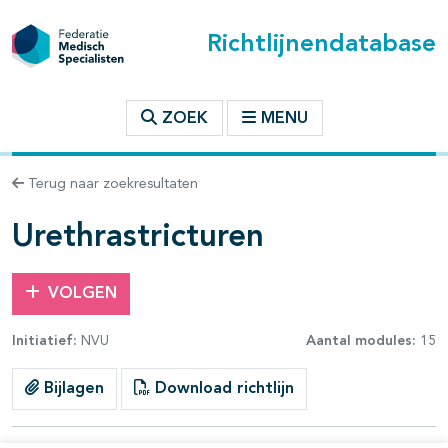
Richtlijnendatabase
t inhoudsopgave
ZOEK
MENU
n binnen deze richtlijn
Terug naar zoekresultaten
Urethrastricturen
VOLGEN
Initiatief:
NVU
Aantal modules:
15
Bijlagen
Download richtlijn