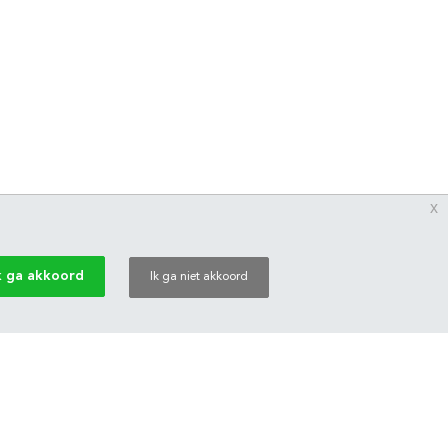
x
k ga akkoord
Ik ga niet akkoord