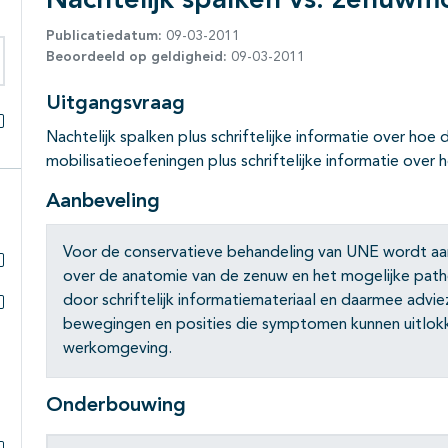
Nachtelijk spalken vs. zenuwmo
Publicatiedatum:
09-03-2011
Beoordeeld op geldigheid:
09-03-2011
eken binnen deze richtlijn
Uitgangsvraag
Nachtelijk spalken plus schriftelijke informatie over ho
Alles openklappen
mobilisatieoefeningen plus schriftelijke informatie over
Aanbeveling
Voor de conservatieve behandeling van UNE wordt aa
over de anatomie van de zenuw en het mogelijke pat
Subpagina's open- en dichtklappen
door schriftelijk informatiemateriaal en daarmee advie
bewegingen en posities die symptomen kunnen uitlokken
Subpagina's open- en dichtklappen
werkomgeving.
Onderbouwing