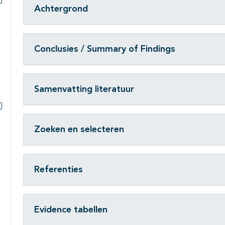
Achtergrond
Subpagina's open- en dichtklappen
Conclusies / Summary of Findings
Samenvatting literatuur
Subpagina's open- en dichtklappen
Zoeken en selecteren
Referenties
Evidence tabellen