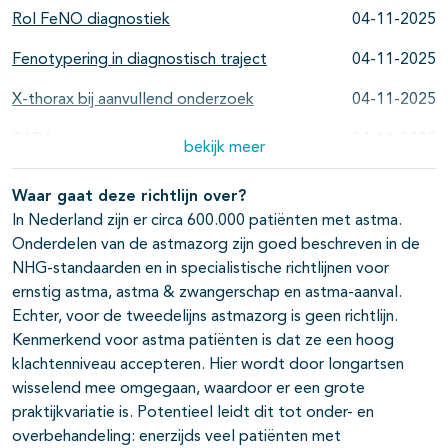
Rol FeNO diagnostiek
04-11-2025
Fenotypering in diagnostisch traject
04-11-2025
X-thorax bij aanvullend onderzoek
04-11-2025
SABA overuse
04-11-2025
bekijk meer
Allergeen immunotherapie
04-11-2025
Waar gaat deze richtlijn over?
Gebruik van LAMA
04-11-2025
In Nederland zijn er circa 600.000 patiënten met astma.
Onderdelen van de astmazorg zijn goed beschreven in de
Rol van FeNO in behandeling van astma
04-11-2025
NHG-standaarden en in specialistische richtlijnen voor
ernstig astma, astma & zwangerschap en astma-aanval.
Thuismonitoring m.b.v. e-health
04-11-2025
Echter, voor de tweedelijns astmazorg is geen richtlijn.
Orale corticosteroïden (OCS) gebruik
04-11-2025
Kenmerkend voor astma patiënten is dat ze een hoog
klachtenniveau accepteren. Hier wordt door longartsen
Rol longverpleegkundige
04-11-2025
wisselend mee omgegaan, waardoor er een grote
praktijkvariatie is. Potentieel leidt dit tot onder- en
overbehandeling: enerzijds veel patiënten met