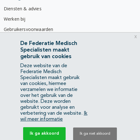
Diensten & advies
Werken bij
Gebruikersvoorwaarden
x
Privacyverklaring
De Federatie Medisch
Specialisten maakt
Contact
gebruik van cookies
Mercatorlaan 1200
Deze website van de
3528 BL Utrecht
Federatie Medisch
Specialisten maakt gebruik
van cookies, hiermee
(088) 505 34 34
verzamelen we informatie
info@richtlijnendatabase.nl
over het gebruik van de
website. Deze worden
gebruikt voor analyse en
YouTube
LinkedIn
verbetering van de website.
Ik
wil meer informatie
KvK Federatie Medisch Specialisten:
40483480
Ik ga akkoord
Ik ga niet akkoord
Privacyverklaring