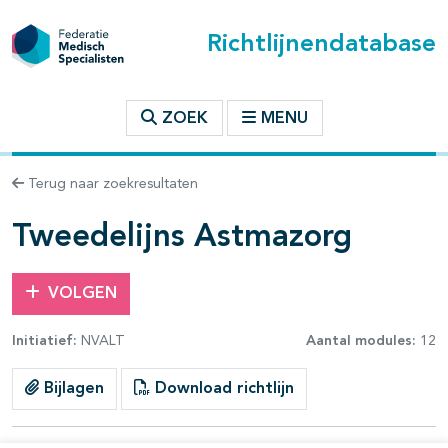
Richtlijnendatabase
t inhoudsopgave
ZOEK
MENU
n binnen deze richtlijn
Terug naar zoekresultaten
Tweedelijns Astmazorg
VOLGEN
Initiatief:
NVALT
Aantal modules:
12
Bijlagen
Download richtlijn