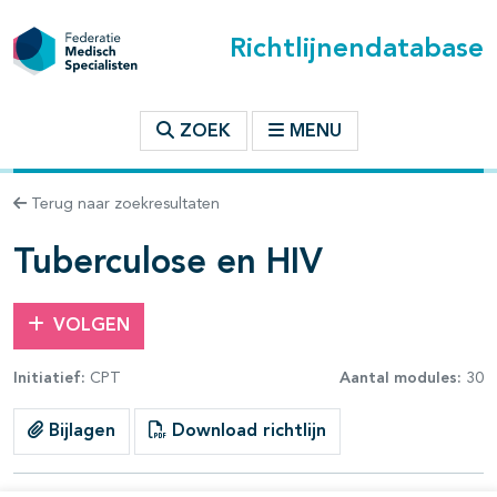
Richtlijnendatabase
t inhoudsopgave
ZOEK
MENU
n binnen deze richtlijn
Terug naar zoekresultaten
les openklappen
Tuberculose en HIV
VOLGEN
Initiatief:
CPT
Aantal modules:
30
Bijlagen
Download richtlijn
pagina's open- en dichtklappen