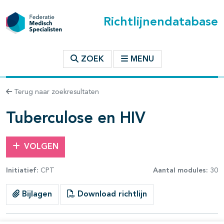
Richtlijnendatabase
t inhoudsopgave
ZOEK
MENU
n binnen deze richtlijn
Terug naar zoekresultaten
les openklappen
Tuberculose en HIV
VOLGEN
Initiatief:
CPT
Aantal modules:
30
Bijlagen
Download richtlijn
pagina's open- en dichtklappen