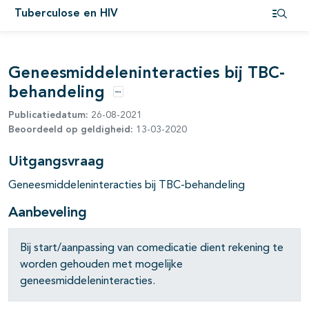
Tuberculose en HIV
Open i
Geneesmiddeleninteracties bij TBC-
behandeling
pagina's open- en dichtklappen
Opties
Publicatiedatum:
26-08-2021
pagina's open- en dichtklappen
Beoordeeld op geldigheid:
13-03-2020
pagina's open- en dichtklappen
Uitgangsvraag
Geneesmiddeleninteracties bij TBC-behandeling
Aanbeveling
Bij start/aanpassing van comedicatie dient rekening te
worden gehouden met mogelijke
geneesmiddeleninteracties.
pagina's open- en dichtklappen