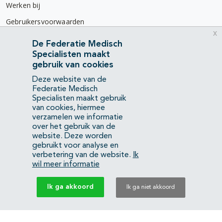
Werken bij
Gebruikersvoorwaarden
x
Privacyverklaring
De Federatie Medisch
Specialisten maakt
Contact
gebruik van cookies
Mercatorlaan 1200
Deze website van de
3528 BL Utrecht
Federatie Medisch
Specialisten maakt gebruik
van cookies, hiermee
(088) 505 34 34
verzamelen we informatie
info@richtlijnendatabase.nl
over het gebruik van de
website. Deze worden
gebruikt voor analyse en
YouTube
LinkedIn
verbetering van de website.
Ik
wil meer informatie
KvK Federatie Medisch Specialisten:
40483480
Ik ga akkoord
Ik ga niet akkoord
Privacyverklaring