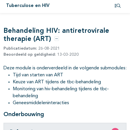
Tuberculose en HIV
Open i
Behandeling HIV: antiretrovirale
therapie (ART)
pagina's open- en dichtklappen
Opties
Publicatiedatum:
26-08-2021
pagina's open- en dichtklappen
Beoordeeld op geldigheid:
13-03-2020
pagina's open- en dichtklappen
Deze module is onderverdeeld in de volgende submodules:
Tijd van starten van ART
Keuze van ART tijdens de tbc-behandeling
Monitoring van hiv-behandeling tijdens de tbc-
behandeling
Geneesmiddeleninteracties
Onderbouwing
pagina's open- en dichtklappen