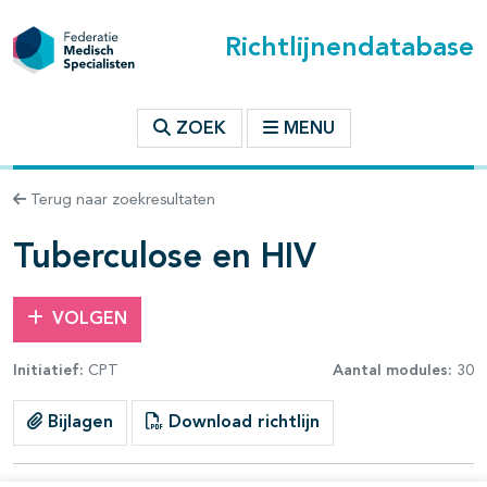
Richtlijnendatabase
t inhoudsopgave
ZOEK
MENU
n binnen deze richtlijn
Terug naar zoekresultaten
les openklappen
Tuberculose en HIV
VOLGEN
Initiatief:
CPT
Aantal modules:
30
Bijlagen
Download richtlijn
pagina's open- en dichtklappen