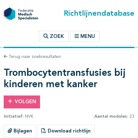
Richtlijnendatabase
t inhoudsopgave
ZOEK
MENU
n binnen deze richtlijn
Terug naar zoekresultaten
Trombocytentransfusies bij
kinderen met kanker
VOLGEN
Initiatief:
NVK
Aantal modules:
23
Bijlagen
Download richtlijn