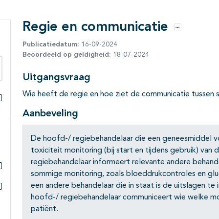
Regie en communicatie
Opties
Publicatiedatum:
16-09-2024
Beoordeeld op geldigheid:
18-07-2024
Uitgangsvraag
eken binnen deze richtlijn
Wie heeft de regie en hoe ziet de communicatie tussen sp
Alles openklappen
Aanbeveling
De hoofd-/ regiebehandelaar die een geneesmiddel voo
toxiciteit monitoring (bij start en tijdens gebruik) v
regiebehandelaar informeert relevante andere behande
sommige monitoring, zoals bloeddrukcontroles en gl
Subpagina's open- en dichtklappen
een andere behandelaar die in staat is de uitslagen te 
hoofd-/ regiebehandelaar communiceert wie welke mon
Subpagina's open- en dichtklappen
patiënt.