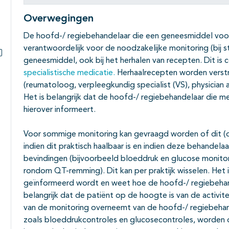
Overwegingen
De hoofd-/ regiebehandelaar die een geneesmiddel voorsc
verantwoordelijk voor de noodzakelijke monitoring (bij st
geneesmiddel, ook bij het herhalen van recepten. Dit 
Subpagina's open- en dichtklappen
specialistische medicatie.
Herhaalrecepten worden verstr
(reumatoloog, verpleegkundig specialist (VS), physician a
Het is belangrijk dat de hoofd-/ regiebehandelaar die m
hierover informeert.
Voor sommige monitoring kan gevraagd worden of dit (de
indien dit praktisch haalbaar is en indien deze behandel
bevindingen (bijvoorbeeld bloeddruk en glucose monitori
rondom QT-remming). Dit kan per praktijk wisselen. Het 
geïnformeerd wordt en weet hoe de hoofd-/ regiebehande
belangrijk dat de patiënt op de hoogte is van de activit
van de monitoring overneemt van de hoofd-/ regiebehan
zoals bloeddrukcontroles en glucosecontroles, worden 