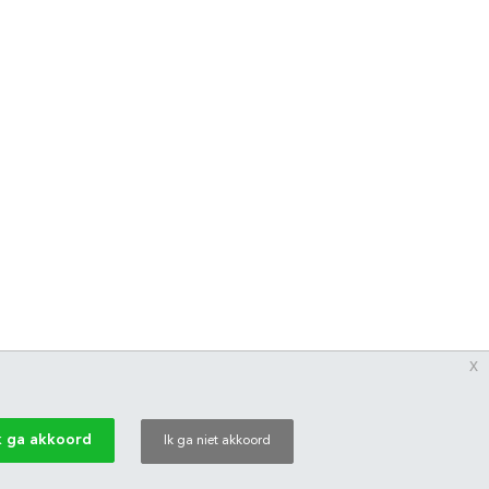
x
k ga akkoord
Ik ga niet akkoord