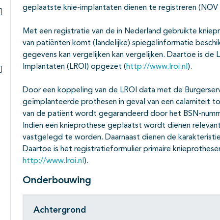
Subpagina's open- en dichtklappen
geplaatste knie-implantaten dienen te registreren (NOV 
Subpagina's open- en dichtklappen
Met een registratie van de in Nederland gebruikte knie
van patiënten komt (landelijke) spiegelinformatie beschi
gegevens kan vergelijken kan vergelijken. Daartoe is de 
Implantaten (LROI) opgezet (
http://www.lroi.nl
).
Subpagina's open- en dichtklappen
Door een koppeling van de LROI data met de Burgerser
geïmplanteerde prothesen in geval van een calamiteit to
van de patiënt wordt gegarandeerd door het BSN-numme
Indien een knieprothese geplaatst wordt dienen releva
vastgelegd te worden. Daarnaast dienen de karakteristi
Daartoe is het registratieformulier primaire knieprothe
http://www.lroi.nl
).
Onderbouwing
Achtergrond