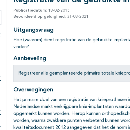
Registratie van de gebruikte i
Publicatiedatum:
18-02-2015
Beoordeeld op geldigheid:
31-08-2021
eken binnen deze richtlijn
Uitgangsvraag
Hoe (waarom) dient registratie van de gebruikte implanta
Alles openklappen
vinden?
Aanbeveling
Registreer alle geïmplanteerde primaire totale kniep
Subpagina's open- en dichtklappen
Overwegingen
Het primaire doel van een registratie van knieprothesen
Nederlandse markt verkrijgbare knie-implantaten waard
opgemerkt kunnen worden. Hierop kunnen orthopedisc
Subpagina's open- en dichtklappen
worden, waarna zwakkere punten verbeterd kunnen wor
kwaliteitsdocument 2012 aangegeven dat het de norm i