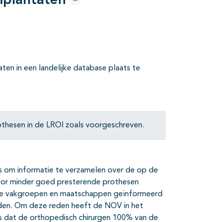
mplantaten
Opties
ten in een landelijke database plaats te
rothesen in de LROI zoals voorgeschreven.
 is om informatie te verzamelen over de op de
oor minder goed presterende prothesen
he vakgroepen en maatschappen geïnformeerd
den. Om deze reden heeft de NOV in het
s dat de orthopedisch chirurgen 100% van de