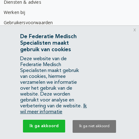
Diensten & advies
Werken bij
Gebruikersvoorwaarden
x
Privacyverklaring
De Federatie Medisch
Specialisten maakt
Contact
gebruik van cookies
Mercatorlaan 1200
Deze website van de
3528 BL Utrecht
Federatie Medisch
Specialisten maakt gebruik
van cookies, hiermee
(088) 505 34 34
verzamelen we informatie
info@richtlijnendatabase.nl
over het gebruik van de
website. Deze worden
gebruikt voor analyse en
YouTube
LinkedIn
verbetering van de website.
Ik
wil meer informatie
KvK Federatie Medisch Specialisten:
40483480
Ik ga akkoord
Ik ga niet akkoord
Privacyverklaring