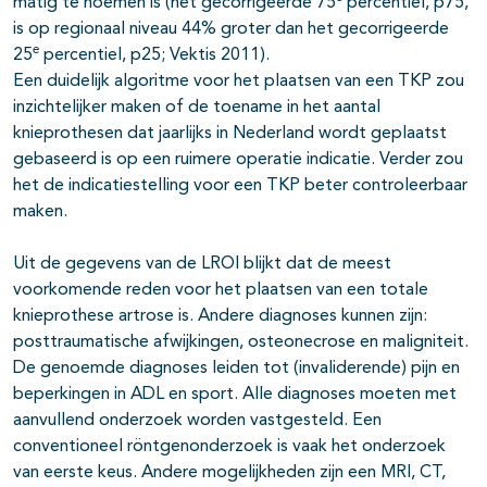
matig te noemen is (het gecorrigeerde 75
percentiel, p75,
is op regionaal niveau 44% groter dan het gecorrigeerde
e
25
percentiel, p25; Vektis 2011).
Een duidelijk algoritme voor het plaatsen van een TKP zou
inzichtelijker maken of de toename in het aantal
knieprothesen dat jaarlijks in Nederland wordt geplaatst
gebaseerd is op een ruimere operatie indicatie. Verder zou
het de indicatiestelling voor een TKP beter controleerbaar
maken.
Uit de gegevens van de LROI blijkt dat de meest
voorkomende reden voor het plaatsen van een totale
knieprothese artrose is. Andere diagnoses kunnen zijn:
posttraumatische afwijkingen, osteonecrose en maligniteit.
De genoemde diagnoses leiden tot (invaliderende) pijn en
beperkingen in ADL en sport. Alle diagnoses moeten met
aanvullend onderzoek worden vastgesteld. Een
conventioneel röntgenonderzoek is vaak het onderzoek
van eerste keus. Andere mogelijkheden zijn een MRI, CT,