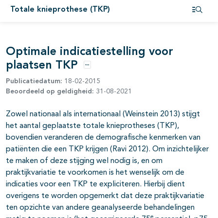
Totale knieprothese (TKP)
Open i
Optimale indicatiestelling voor
pagina's open- en dichtklappen
plaatsen TKP
Opties
Publicatiedatum:
18-02-2015
pagina's open- en dichtklappen
Beoordeeld op geldigheid:
31-08-2021
pagina's open- en dichtklappen
Zowel nationaal als internationaal (Weinstein 2013) stijgt
het aantal geplaatste totale knieprotheses (TKP),
bovendien veranderen de demografische kenmerken van
pagina's open- en dichtklappen
patiënten die een TKP krijgen (Ravi 2012). Om inzichtelijker
te maken of deze stijging wel nodig is, en om
praktijkvariatie te voorkomen is het wenselijk om de
indicaties voor een TKP te expliciteren. Hierbij dient
overigens te worden opgemerkt dat deze praktijkvariatie
ten opzichte van andere geanalyseerde behandelingen
e