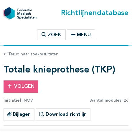
Richtlijnendatabase
t inhoudsopgave
ZOEK
MENU
n binnen deze richtlijn
Terug naar zoekresultaten
les openklappen
Totale knieprothese (TKP)
VOLGEN
Initiatief:
NOV
Aantal modules:
26
pagina's open- en dichtklappen
Bijlagen
Download richtlijn