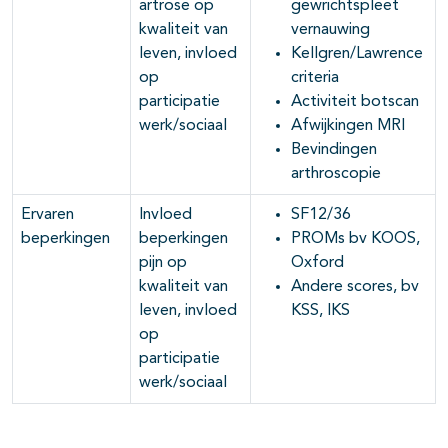
artrose op
gewrichtspleet
kwaliteit van
vernauwing
leven, invloed
Kellgren/Lawrence
op
criteria
participatie
Activiteit botscan
werk/sociaal
Afwijkingen MRI
Bevindingen
arthroscopie
Ervaren
Invloed
SF12/36
beperkingen
beperkingen
PROMs bv KOOS,
pijn op
Oxford
kwaliteit van
Andere scores, bv
leven, invloed
KSS, IKS
op
participatie
werk/sociaal