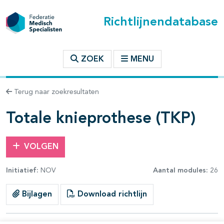
Richtlijnendatabase
t inhoudsopgave
ZOEK
MENU
n binnen deze richtlijn
Terug naar zoekresultaten
les openklappen
Totale knieprothese (TKP)
VOLGEN
Initiatief:
NOV
Aantal modules:
26
pagina's open- en dichtklappen
Bijlagen
Download richtlijn
pagina's open- en dichtklappen