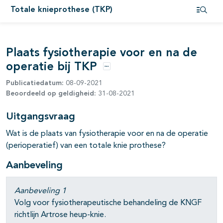
Totale knieprothese (TKP)
pagina's open- en dichtklappen
Open i
Plaats fysiotherapie voor en na de
operatie bij TKP
Opties
Publicatiedatum:
08-09-2021
pagina's open- en dichtklappen
Beoordeeld op geldigheid:
31-08-2021
Uitgangsvraag
pagina's open- en dichtklappen
Wat is de plaats van fysiotherapie voor en na de operatie
(perioperatief) van een totale knie prothese?
Aanbeveling
Aanbeveling 1
Volg voor fysiotherapeutische behandeling de KNGF
richtlijn Artrose heup-knie.