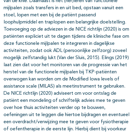
van de knie. Daarnaast is het (her)leren van functionele
mijlpalen zoals transfers in en uit bed, opstaan vanuit een
stoel, lopen met een bij de patiënt passend
loophulpmiddel en traplopen een belangrijke doelstelling.
Toevoeging op de adviezen in de NICE richtlijn (2020) is om
patiënten expliciet uit te dagen tijdens de klinische fase om
deze functionele mijlpalen te integreren in dagelijkse
activiteiten, zodat ook ADL (persoonlijke zelfzorg) zoveel
mogelijk zelfstandig lukt (Van der Sluis, 2015). Elings (2019)
laat zien dat voor het monitoren van de progressie van het
herstel van de functionele mijlpalen bij TKP-patiënten
overwogen kan worden om de Modified Iowa levels of
assistance scale (MILAS) als meetinstrument te gebruiken.
De NICE richtlijn (2020) adviseert om voor ontslag de
patiënt een mondeling of schriftelijk advies mee te geven
over hoe thuis activiteiten verder op te bouwen,
oefeningen uit te leggen die hiertoe bijdragen en eventueel
een overdracht/verwijzing mee te geven voor fysiotherapie
of oefentherapie in de eerste lijn. Hierbij dient bij voorkeur