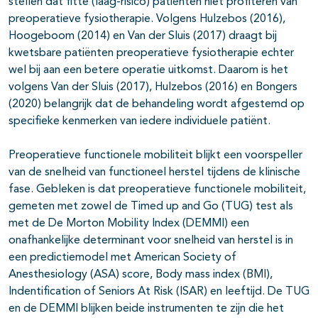
stellen dat fitte (laag-risico) patiënten niet profiteren van
preoperatieve fysiotherapie. Volgens Hulzebos (2016),
Hoogeboom (2014) en Van der Sluis (2017) draagt bij
kwetsbare patiënten preoperatieve fysiotherapie echter
wel bij aan een betere operatie uitkomst. Daarom is het
volgens Van der Sluis (2017), Hulzebos (2016) en Bongers
(2020) belangrijk dat de behandeling wordt afgestemd op
specifieke kenmerken van iedere individuele patiënt.
Preoperatieve functionele mobiliteit blijkt een voorspeller
van de snelheid van functioneel herstel tijdens de klinische
fase. Gebleken is dat preoperatieve functionele mobiliteit,
gemeten met zowel de Timed up and Go (TUG) test als
met de De Morton Mobility Index (DEMMI) een
onafhankelijke determinant voor snelheid van herstel is in
een predictiemodel met American Society of
Anesthesiology (ASA) score, Body mass index (BMI),
Indentification of Seniors At Risk (ISAR) en leeftijd. De TUG
en de DEMMI blijken beide instrumenten te zijn die het