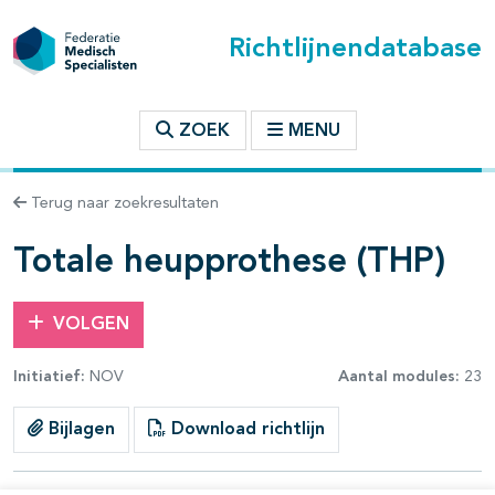
Richtlijnendatabase
t inhoudsopgave
ZOEK
MENU
n binnen deze richtlijn
Terug naar zoekresultaten
les openklappen
Totale heupprothese (THP)
VOLGEN
Initiatief:
NOV
Aantal modules:
23
Bijlagen
Download richtlijn
pagina's open- en dichtklappen