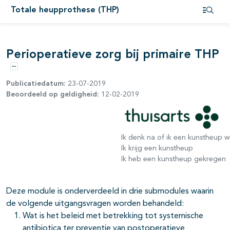
Totale heupprothese (THP)
pagina's open- en dichtklappen
Open i
pagina's open- en dichtklappen
Perioperatieve zorg bij primaire THP
Opties
Publicatiedatum:
23-07-2019
Beoordeeld op geldigheid:
12-02-2019
pagina's open- en dichtklappen
pagina's open- en dichtklappen
Ik denk na of ik een kunstheup wi
Ik krijg een kunstheup
Ik heb een kunstheup gekregen
Deze module is onderverdeeld in drie submodules waarin
de volgende uitgangsvragen worden behandeld:
Wat is het beleid met betrekking tot systemische
antibiotica ter preventie van postoperatieve