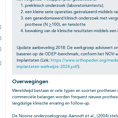
preklinisch onderzoek (laboratoriumtests);
een kleine serie operaties geëvalueerd middels r
een gerandomiseerd klinisch onderzoek met ver
prothese (N
>
100), en tenslotte
bewaking van de klinische resultaten middels een 
Subpagina's open- en dichtklappen
Subpagina's open- en dichtklappen
Update aanbeveling 2018: De werkgroep adviseert o
baseren op de ODEP-benchmark, conform het NOV-adv
Subpagina's open- en dichtklappen
Implantaten (Link:
https://www.orthopeden.org/media/
implantaten-werkwijze-2024.pdf
).
Subpagina's open- en dichtklappen
Overwegingen
Wereldwijd bestaan er vele typen en soorten prothesen 
commerciële belangen worden frequent nieuwe prothes
langdurige klinische ervaring en follow-up.
De Noorse onderzoeksgroep Aamodt et al., (2004) stelde