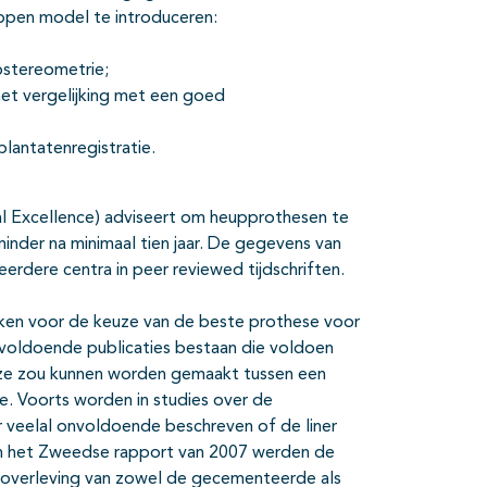
pen model te introduceren:
ostereometrie;
et vergelijking met een goed
plantatenregistratie.
cal Excellence) adviseert om heupprothesen te
nder na minimaal tien jaar. De gegevens van
rdere centra in peer reviewed tijdschriften.
ken voor de keuze van de beste prothese voor
onvoldoende publicaties bestaan die voldoen
uze zou kunnen worden gemaakt tussen een
 Voorts worden in studies over de
veelal onvoldoende beschreven of de liner
t. In het Zweedse rapport van 2007 werden de
e overleving van zowel de gecementeerde als