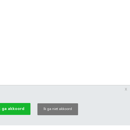
x
k ga akkoord
Ik ga niet akkoord