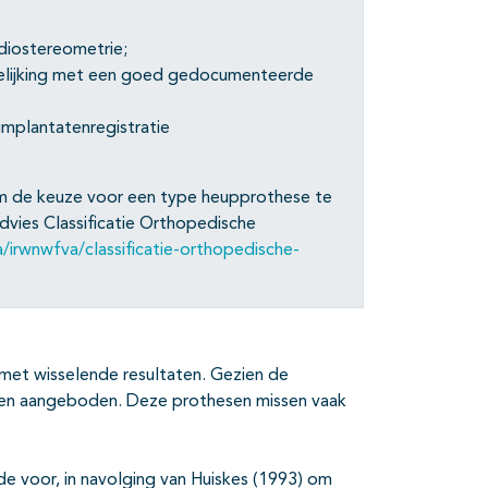
adiostereometrie;
gelijking met een goed gedocumenteerde
implantatenregistratie
m de keuze voor een type heupprothese te
ies Classificatie Orthopedische
irwnwfva/classificatie-orthopedische-
met wisselende resultaten. Gezien de
en aangeboden. Deze prothesen missen vaak
 voor, in navolging van Huiskes (1993) om