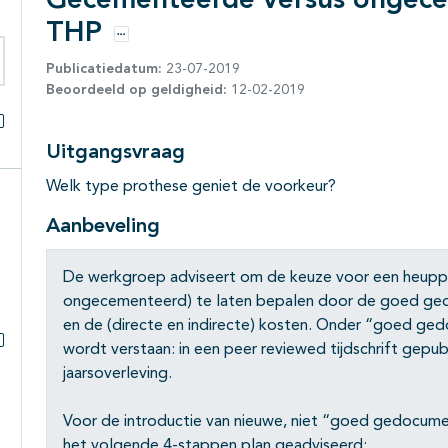
Gecementeerde versus ongec
THP
Opties
Publicatiedatum:
23-07-2019
eken binnen deze richtlijn
Beoordeeld op geldigheid:
12-02-2019
Alles openklappen
Uitgangsvraag
Welk type prothese geniet de voorkeur?
Aanbeveling
De werkgroep adviseert om de keuze voor een heupp
ongecementeerd) te laten bepalen door de goed gedo
en de (directe en indirecte) kosten. Onder “goed ged
wordt verstaan: in een peer reviewed tijdschrift gepub
Subpagina's open- en dichtklappen
jaarsoverleving.
Voor de introductie van nieuwe, niet “goed gedocum
het volgende 4-stappen plan geadviseerd: