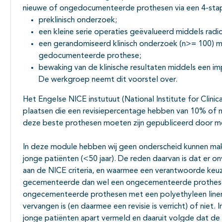
nieuwe of ongedocumenteerde prothesen via een 4-stap
preklinisch onderzoek;
een kleine serie operaties geëvalueerd middels radi
een gerandomiseerd klinisch onderzoek (n>= 100) m
gedocumenteerde prothese;
bewaking van de klinische resultaten middels een im
De werkgroep neemt dit voorstel over.
Het Engelse NICE instutuut (National Institute for Clini
plaatsen die een revisiepercentage hebben van 10% of mi
deze beste prothesen moeten zijn gepubliceerd door mee
In deze module hebben wij geen onderscheid kunnen ma
jonge patiënten (<50 jaar). De reden daarvan is dat er 
aan de NICE criteria, en waarmee een verantwoorde ke
gecementeerde dan wel een ongecementeerde prothese.
ongecementeerde prothesen met een polyethyleen liner 
vervangen is (en daarmee een revisie is verricht) of nie
jonge patiënten apart vermeld en daaruit volgde dat d