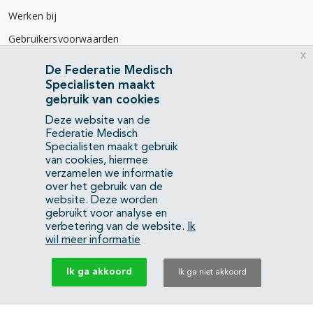
Werken bij
Gebruikersvoorwaarden
x
Privacyverklaring
De Federatie Medisch
Specialisten maakt
Contact
gebruik van cookies
Mercatorlaan 1200
Deze website van de
3528 BL Utrecht
Federatie Medisch
Specialisten maakt gebruik
van cookies, hiermee
(088) 505 34 34
verzamelen we informatie
info@richtlijnendatabase.nl
over het gebruik van de
website. Deze worden
gebruikt voor analyse en
YouTube
LinkedIn
verbetering van de website.
Ik
wil meer informatie
KvK Federatie Medisch Specialisten:
40483480
Ik ga akkoord
Ik ga niet akkoord
Privacyverklaring