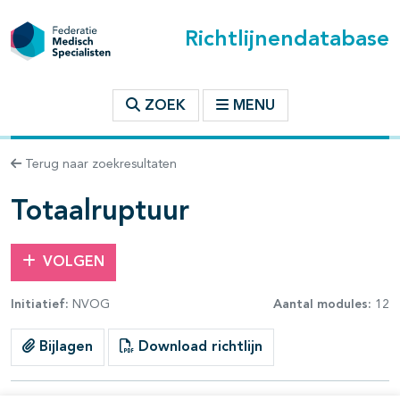
Richtlijnendatabase
t inhoudsopgave
ZOEK
MENU
n binnen deze richtlijn
Terug naar zoekresultaten
les openklappen
Totaalruptuur
VOLGEN
Initiatief:
NVOG
Aantal modules:
12
pagina's open- en dichtklappen
Bijlagen
Download richtlijn
pagina's open- en dichtklappen