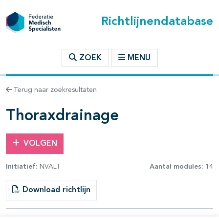
Richtlijnendatabase
t inhoudsopgave
ZOEK
MENU
n binnen deze richtlijn
Terug naar zoekresultaten
Thoraxdrainage
VOLGEN
Initiatief:
NVALT
Aantal modules:
14
Download richtlijn