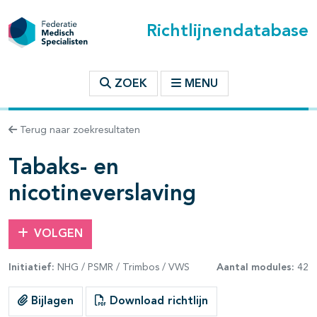
Richtlijnendatabase
t inhoudsopgave
ZOEK
MENU
n binnen deze richtlijn
Terug naar zoekresultaten
les openklappen
Tabaks- en
nicotineverslaving
VOLGEN
pagina's open- en dichtklappen
Initiatief:
NHG / PSMR / Trimbos / VWS
Aantal modules:
42
pagina's open- en dichtklappen
Bijlagen
Download richtlijn
pagina's open- en dichtklappen