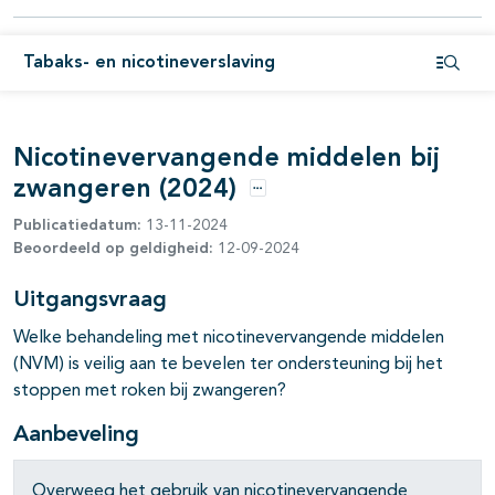
Tabaks- en nicotineverslaving
pagina's open- en dichtklappen
Open i
Nicotinevervangende middelen bij
zwangeren (2024)
Opties
Publicatiedatum:
13-11-2024
Beoordeeld op geldigheid:
12-09-2024
pagina's open- en dichtklappen
Uitgangsvraag
Welke behandeling met nicotinevervangende middelen
pagina's open- en dichtklappen
(NVM) is veilig aan te bevelen ter ondersteuning bij het
stoppen met roken bij zwangeren?
Aanbeveling
Overweeg het gebruik van nicotinevervangende