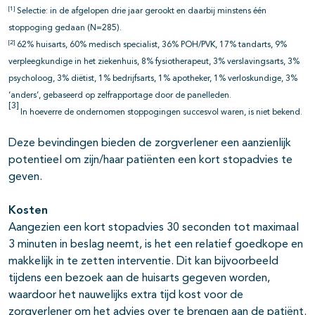
[1]
Selectie: in de afgelopen drie jaar gerookt en daarbij minstens één
stoppoging gedaan (N=285).
[2]
62% huisarts, 60% medisch specialist, 36% POH/PVK, 17% tandarts, 9%
verpleegkundige in het ziekenhuis, 8% fysiotherapeut, 3% verslavingsarts, 3%
psycholoog, 3% diëtist, 1% bedrijfsarts, 1% apotheker, 1% verloskundige, 3%
‘anders’, gebaseerd op zelfrapportage door de panelleden.
[3]
In hoeverre de ondernomen stoppogingen succesvol waren, is niet bekend.
Deze bevindingen bieden de zorgverlener een aanzienlijk
potentieel om zijn/haar patiënten een kort stopadvies te
geven.
Kosten
Aangezien een kort stopadvies 30 seconden tot maximaal
3 minuten in beslag neemt, is het een relatief goedkope en
makkelijk in te zetten interventie. Dit kan bijvoorbeeld
tijdens een bezoek aan de huisarts gegeven worden,
waardoor het nauwelijks extra tijd kost voor de
zorgverlener om het advies over te brengen aan de patiënt.