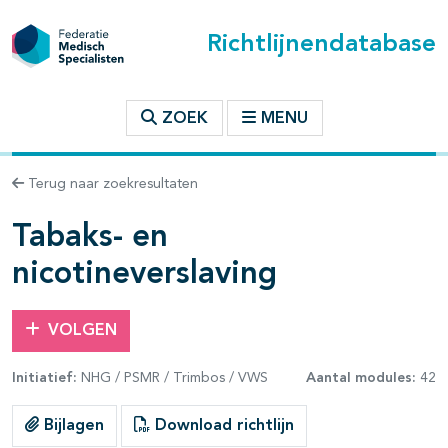
Richtlijnendatabase
t inhoudsopgave
ZOEK
MENU
n binnen deze richtlijn
Terug naar zoekresultaten
les openklappen
Tabaks- en
nicotineverslaving
VOLGEN
pagina's open- en dichtklappen
Initiatief:
NHG / PSMR / Trimbos / VWS
Aantal modules:
42
pagina's open- en dichtklappen
Bijlagen
Download richtlijn