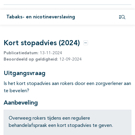
Tabaks- en nicotineverslaving
Open i
Kort stopadvies (2024)
Opties
Publicatiedatum:
13-11-2024
Beoordeeld op geldigheid:
12-09-2024
Uitgangsvraag
pagina's open- en dichtklappen
Is het kort stopadvies aan rokers door een zorgverlener aan
pagina's open- en dichtklappen
te bevelen?
Aanbeveling
pagina's open- en dichtklappen
Overweeg rokers tijdens een reguliere
behandelafspraak een kort stopadvies te geven.