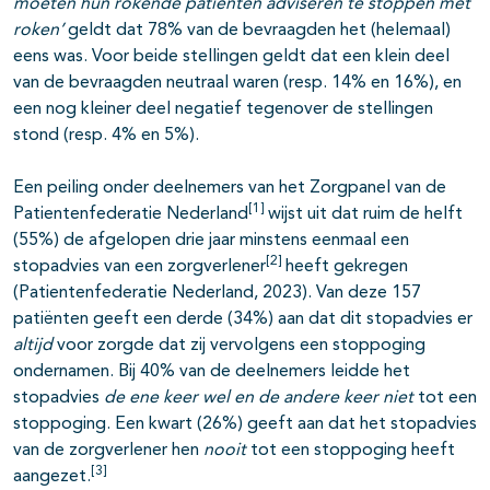
moeten hun rokende patiënten adviseren te stoppen met
roken’
geldt dat 78% van de bevraagden het (helemaal)
eens was. Voor beide stellingen geldt dat een klein deel
van de bevraagden neutraal waren (resp. 14% en 16%), en
een nog kleiner deel negatief tegenover de stellingen
stond (resp. 4% en 5%).
Een peiling onder deelnemers van het Zorgpanel van de
[1]
Patientenfederatie Nederland
wijst uit dat ruim de helft
(55%) de afgelopen drie jaar minstens eenmaal een
[2]
stopadvies van een zorgverlener
heeft gekregen
(Patientenfederatie Nederland, 2023). Van deze 157
patiënten geeft een derde (34%) aan dat dit stopadvies er
altijd
voor zorgde dat zij vervolgens een stoppoging
ondernamen. Bij 40% van de deelnemers leidde het
stopadvies
de ene keer wel en de andere keer niet
tot een
stoppoging. Een kwart (26%) geeft aan dat het stopadvies
van de zorgverlener hen
nooit
tot een stoppoging heeft
[3]
aangezet.