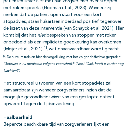
patiënten liever niet met hun zorgverlener over stoppen
met roken spreekt (Hopman et al., 2023). Wanneer zij
merken dat de patiënt open staat voor een kort
stopadvies, staan huisartsen inderdaad positief tegenover
de inzet van deze interventie (van Schayck et al. 2021
)
. Hier
komt bij dat het
niet
bespreken van stoppen met roken
onbedoeld als een impliciete goedkeuring kan overkomen
[4]
(Meijer et al., 2021)
, wat onaanvaardbaar wordt geacht.
[4]
De auteurs trekken hier de vergelijking met het volgende fictieve gesprekje:
‘Gebruikt u uw medicatie volgens voorschrift?’ ‘Nee.’ ‘Oké, heeft u verder nog
klachten?’
.
Het structureel uitvoeren van een kort stopadvies zal
aanvaardbaar zijn wanneer zorgverleners inzien dat de
mogelijke gezondheidswinst van een gestopte patiënt
opweegt tegen de tijdsinvestering.
Haalbaarheid
Beperkte beschikbare tijd van zorgverleners lijkt een