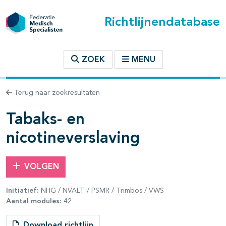
Richtlijnendatabase
t inhoudsopgave
ZOEK
MENU
n binnen deze richtlijn
Terug naar zoekresultaten
les openklappen
Tabaks- en
nicotineverslaving
VOLGEN
pagina's open- en dichtklappen
Initiatief:
NHG / NVALT / PSMR / Trimbos / VWS
pagina's open- en dichtklappen
Aantal modules:
42
Download richtlijn