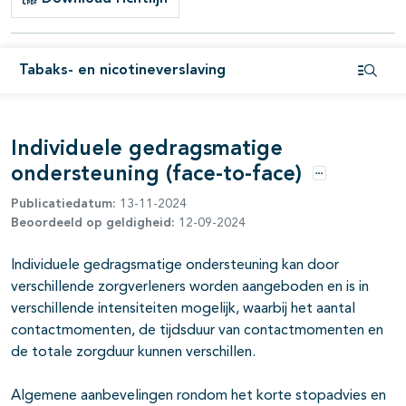
Tabaks- en nicotineverslaving
Open i
Individuele gedragsmatige
ondersteuning (face-to-face)
Opties
Publicatiedatum:
13-11-2024
Beoordeeld op geldigheid:
12-09-2024
pagina's open- en dichtklappen
Individuele gedragsmatige ondersteuning kan door
pagina's open- en dichtklappen
verschillende zorgverleners worden aangeboden en is in
verschillende intensiteiten mogelijk, waarbij het aantal
contactmomenten, de tijdsduur van contactmomenten en
pagina's open- en dichtklappen
de totale zorgduur kunnen verschillen.
Algemene aanbevelingen rondom het korte stopadvies en