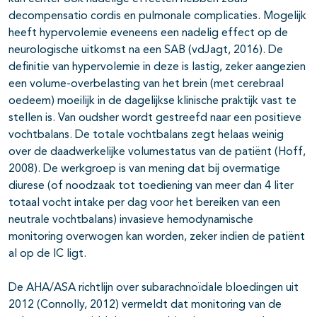
decompensatio cordis en pulmonale complicaties. Mogelijk
heeft hypervolemie eveneens een nadelig effect op de
neurologische uitkomst na een SAB (vdJagt, 2016). De
definitie van hypervolemie in deze is lastig, zeker aangezien
een volume-overbelasting van het brein (met cerebraal
oedeem) moeilijk in de dagelijkse klinische praktijk vast te
stellen is. Van oudsher wordt gestreefd naar een positieve
vochtbalans. De totale vochtbalans zegt helaas weinig
over de daadwerkelijke volumestatus van de patiënt (Hoff,
2008). De werkgroep is van mening dat bij overmatige
diurese (of noodzaak tot toediening van meer dan 4 liter
totaal vocht intake per dag voor het bereiken van een
neutrale vochtbalans) invasieve hemodynamische
monitoring overwogen kan worden, zeker indien de patiënt
al op de IC ligt.
De AHA/ASA richtlijn over subarachnoïdale bloedingen uit
2012 (Connolly, 2012) vermeldt dat monitoring van de