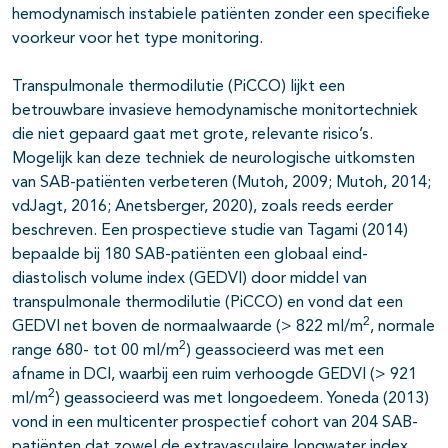
hemodynamisch instabiele patiënten zonder een specifieke
voorkeur voor het type monitoring.
Transpulmonale thermodilutie (PiCCO) lijkt een
betrouwbare invasieve hemodynamische monitortechniek
die niet gepaard gaat met grote, relevante risico’s.
Mogelijk kan deze techniek de neurologische uitkomsten
van SAB-patiënten verbeteren (Mutoh, 2009; Mutoh, 2014;
vdJagt, 2016; Anetsberger, 2020), zoals reeds eerder
beschreven. Een prospectieve studie van Tagami (2014)
bepaalde bij 180 SAB-patiënten een globaal eind-
diastolisch volume index (GEDVI) door middel van
transpulmonale thermodilutie (PiCCO) en vond dat een
2
GEDVI net boven de normaalwaarde (> 822 ml/m
, normale
2
range 680- tot 00 ml/m
) geassocieerd was met een
afname in DCI, waarbij een ruim verhoogde GEDVI (> 921
2
ml/m
) geassocieerd was met longoedeem. Yoneda (2013)
vond in een multicenter prospectief cohort van 204 SAB-
patiënten dat zowel de extravasculaire longwater index