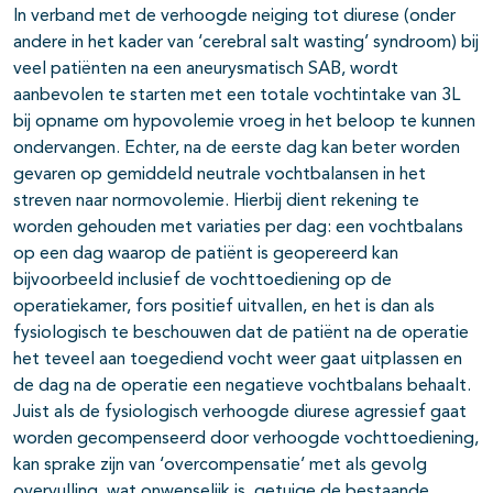
In verband met de verhoogde neiging tot diurese (onder
andere in het kader van ‘cerebral salt wasting’ syndroom) bij
veel patiënten na een aneurysmatisch SAB, wordt
aanbevolen te starten met een totale vochtintake van 3L
bij opname om hypovolemie vroeg in het beloop te kunnen
ondervangen. Echter, na de eerste dag kan beter worden
gevaren op gemiddeld neutrale vochtbalansen in het
streven naar normovolemie. Hierbij dient rekening te
worden gehouden met variaties per dag: een vochtbalans
op een dag waarop de patiënt is geopereerd kan
bijvoorbeeld inclusief de vochttoediening op de
operatiekamer, fors positief uitvallen, en het is dan als
fysiologisch te beschouwen dat de patiënt na de operatie
het teveel aan toegediend vocht weer gaat uitplassen en
de dag na de operatie een negatieve vochtbalans behaalt.
Juist als de fysiologisch verhoogde diurese agressief gaat
worden gecompenseerd door verhoogde vochttoediening,
kan sprake zijn van ‘overcompensatie’ met als gevolg
overvulling, wat onwenselijk is, getuige de bestaande