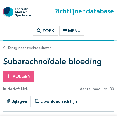
Richtlijnendatabase
t inhoudsopgave
ZOEK
MENU
n binnen deze richtlijn
Terug naar zoekresultaten
les openklappen
Subarachnoïdale bloeding
VOLGEN
Initiatief:
NVN
Aantal modules:
33
pagina's open- en dichtklappen
Bijlagen
Download richtlijn
pagina's open- en dichtklappen