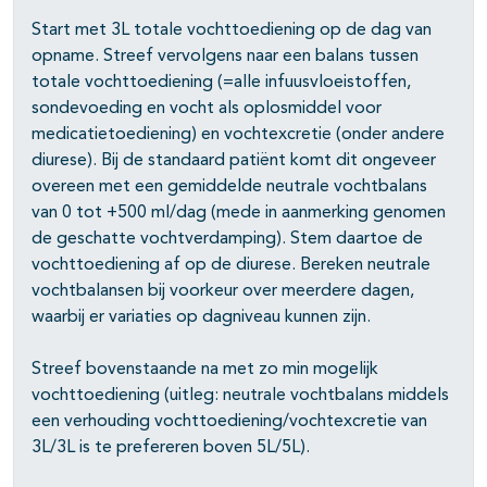
Start met 3L totale vochttoediening op de dag van
pagina's open- en dichtklappen
opname. Streef vervolgens naar een balans tussen
totale vochttoediening (=alle infuusvloeistoffen,
sondevoeding en vocht als oplosmiddel voor
medicatietoediening) en vochtexcretie (onder andere
diurese). Bij de standaard patiënt komt dit ongeveer
pagina's open- en dichtklappen
overeen met een gemiddelde neutrale vochtbalans
van 0 tot +500 ml/dag (mede in aanmerking genomen
de geschatte vochtverdamping). Stem daartoe de
vochttoediening af op de diurese. Bereken neutrale
vochtbalansen bij voorkeur over meerdere dagen,
waarbij er variaties op dagniveau kunnen zijn.
Streef bovenstaande na met zo min mogelijk
vochttoediening (uitleg: neutrale vochtbalans middels
een verhouding vochttoediening/vochtexcretie van
3L/3L is te prefereren boven 5L/5L).