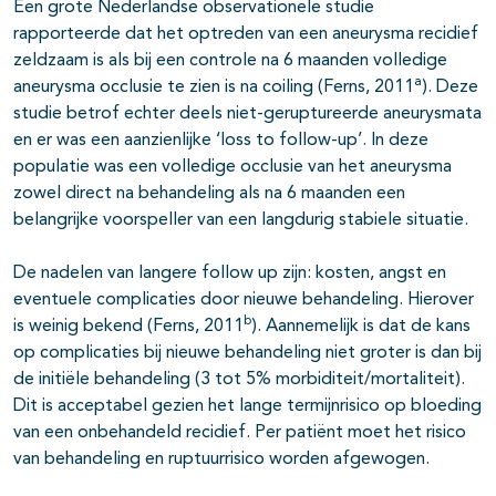
Een grote Nederlandse observationele studie
rapporteerde dat het optreden van een aneurysma recidief
zeldzaam is als bij een controle na 6 maanden volledige
a
aneurysma occlusie te zien is na coiling (Ferns, 2011
). Deze
studie betrof echter deels niet-geruptureerde aneurysmata
en er was een aanzienlijke ‘loss to follow-up’. In deze
populatie was een volledige occlusie van het aneurysma
zowel direct na behandeling als na 6 maanden een
belangrijke voorspeller van een langdurig stabiele situatie.
De nadelen van langere follow up zijn: kosten, angst en
eventuele complicaties door nieuwe behandeling. Hierover
b
is weinig bekend (Ferns, 2011
). Aannemelijk is dat de kans
op complicaties bij nieuwe behandeling niet groter is dan bij
de initiële behandeling (3 tot 5% morbiditeit/mortaliteit).
Dit is acceptabel gezien het lange termijnrisico op bloeding
van een onbehandeld recidief. Per patiënt moet het risico
van behandeling en ruptuurrisico worden afgewogen.