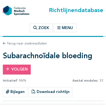
Richtlijnendatabase
t inhoudsopgave
ZOEK
MENU
n binnen deze richtlijn
Terug naar zoekresultaten
les openklappen
Subarachnoïdale bloeding
VOLGEN
Initiatief:
NVN
Aantal modules:
33
pagina's open- en dichtklappen
Bijlagen
Download richtlijn
pagina's open- en dichtklappen