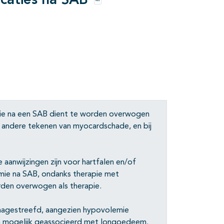
icaties na SAB
Opties
ctie na een SAB dient te worden overwogen
f andere tekenen van myocardschade, en bij
e aanwijzingen zijn voor hartfalen en/of
emie na SAB, ondanks therapie met
orden overwogen als therapie.
 nagestreefd, aangezien hypovolemie
 en mogelijk geassocieerd met longoedeem.