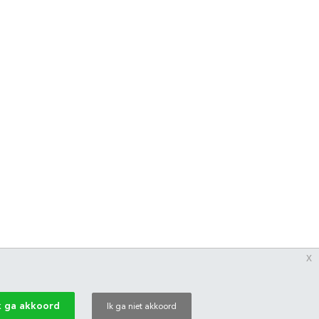
x
k ga akkoord
Ik ga niet akkoord