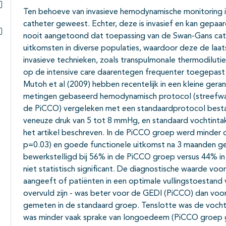
Ten behoeve van invasieve hemodynamische monitoring
Subpagina's open- en dichtklappen
catheter geweest. Echter, deze is invasief en kan gepaar
nooit aangetoond dat toepassing van de Swan-Gans cathe
Subpagina's open- en dichtklappen
uitkomsten in diverse populaties, waardoor deze de laat
invasieve technieken, zoals transpulmonale thermodilut
op de intensive care daarentegen frequenter toegepast
Mutoh et al (2009) hebben recentelijk in een kleine ge
metingen gebaseerd hemodynamisch protocol (streefw
de PiCCO) vergeleken met een standaardprotocol bestaa
veneuze druk van 5 tot 8 mmHg, en standaard vochtintak
het artikel beschreven. In de PiCCO groep werd minder
p=0.03) en goede functionele uitkomst na 3 maanden ge
bewerkstelligd bij 56% in de PiCCO groep versus 44% in 
niet statistisch significant. De diagnostische waarde voor
aangeeft of patiënten in een optimale vullingstoestand ve
overvuld zijn - was beter voor de GEDI (PiCCO) dan voo
gemeten in de standaard groep. Tenslotte was de vocht
was minder vaak sprake van longoedeem (PiCCO groep 