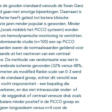
 is de gouden standaard vanouds de Swan-Ganz
d gaan met ernstige bijwerkingen. Daarnaast is
ter heeft geleid tot betere klinische
ste jaren minder populair is geworden. Minder
ie,(zoals middels het PiCCO systeem) worden
 om hemodynamische monitoring te verrichten.
randomiseerde studie (n=100) een op PiCCO
aarden waren de normaalwaarden geldend voor
nde uit het nastreven van een centraal
e. De methode van randomisatie was niet in
 cerebrale ischemie gevonden (32% versus 48%,
meten als modified Rankin scale van 0-3 werd
de standaard groep, echter dit verschil was
 vocht responsiviteit - een bepaling die
rkeren, en dus niet intravasculair onder- of
r de wiggedruk of centraal veneuze druk zoals
balans minder positief in de PiCCO groep en
geen longoedeem versus n=4 voor de