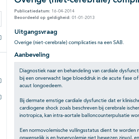
Overige (niet-cerebrale) compl
Publicatiedatum:
16-04-2014
Beoordeeld op geldigheid:
01-01-2013
eken binnen deze richtlijn
Uitgangsvraag
Overige (niet-cerebrale) complicaties na een SAB.
Alles openklappen
Aanbeveling
Diagnostiek naar en behandeling van cardiale dysfun
bij een onverwacht lage bloeddruk in de acute fase o
acuut longoedeem.
Subpagina's open- en dichtklappen
Bij dermate ernstige cardiale dysfunctie dat er klinisch
Subpagina's open- en dichtklappen
cardiogene shock zoals beschreven bij cerebrale isch
inotropica, kan intra-aortale balloncounterpulsatie w
Een normovolemische vullingsstatus dient te worden
onwenselijk is en hypervolemie niet bewezen zinvol,