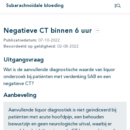
pagina's open- en dichtklappen
Subarachnoïdale bloeding
Open i
Negatieve CT binnen 6 uur
Opties
Publicatiedatum:
07-10-2022
Beoordeeld op geldigheid:
02-08-2022
Uitgangsvraag
Wat is de aanvullende diagnostische waarde van liquor
onderzoek bij patiënten met verdenking SAB en een
negatieve CT?
Aanbeveling
Aanvullende liquor diagnostiek is niet geïndiceerd bij
patiënten met acute hoofdpijn, een behouden
bewustzijn en geen neurologische uitval, waarbij er