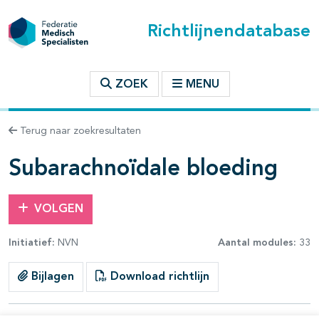
Richtlijnendatabase
t inhoudsopgave
ZOEK
MENU
n binnen deze richtlijn
Terug naar zoekresultaten
les openklappen
Subarachnoïdale bloeding
VOLGEN
Initiatief:
NVN
Aantal modules:
33
pagina's open- en dichtklappen
Bijlagen
Download richtlijn