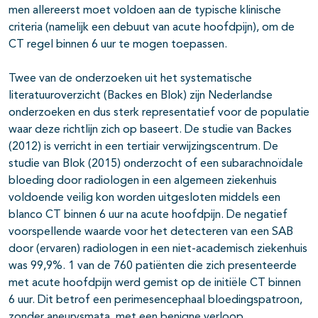
men allereerst moet voldoen aan de typische klinische
criteria (namelijk een debuut van acute hoofdpijn), om de
CT regel binnen 6 uur te mogen toepassen.
Twee van de onderzoeken uit het systematische
literatuuroverzicht (Backes en Blok) zijn Nederlandse
onderzoeken en dus sterk representatief voor de populatie
waar deze richtlijn zich op baseert. De studie van Backes
(2012) is verricht in een tertiair verwijzingscentrum. De
studie van Blok (2015) onderzocht of een subarachnoïdale
bloeding door radiologen in een algemeen ziekenhuis
voldoende veilig kon worden uitgesloten middels een
blanco CT binnen 6 uur na acute hoofdpijn. De negatief
voorspellende waarde voor het detecteren van een SAB
door (ervaren) radiologen in een niet-academisch ziekenhuis
was 99,9%. 1 van de 760 patiënten die zich presenteerde
met acute hoofdpijn werd gemist op de initiële CT binnen
6 uur. Dit betrof een perimesencephaal bloedingspatroon,
zonder aneurysmata, met een benigne verloop.