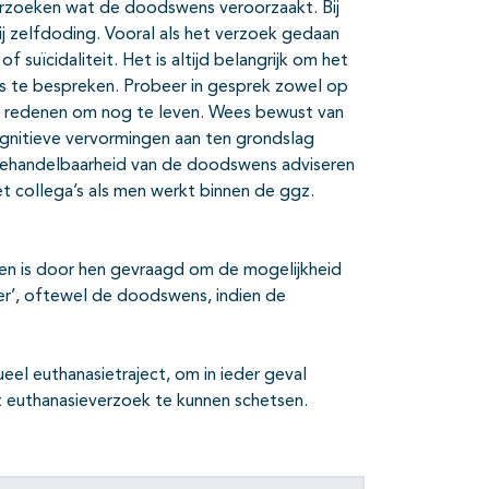
derzoeken wat de doodswens veroorzaakt. Bij
bij zelfdoding. Vooral als het verzoek gedaan
 suïcidaliteit. Het is altijd belangrijk om het
s te bespreken. Probeer in gesprek zowel op
ar redenen om nog te leven. Wees bewust van
ognitieve vervormingen aan ten grondslag
e behandelbaarheid van de doodswens adviseren
 collega’s als men werkt binnen de ggz.
en is door hen gevraagd om de mogelijkheid
er’, oftewel de doodswens, indien de
l euthanasietraject, om in ieder geval
t euthanasieverzoek te kunnen schetsen.