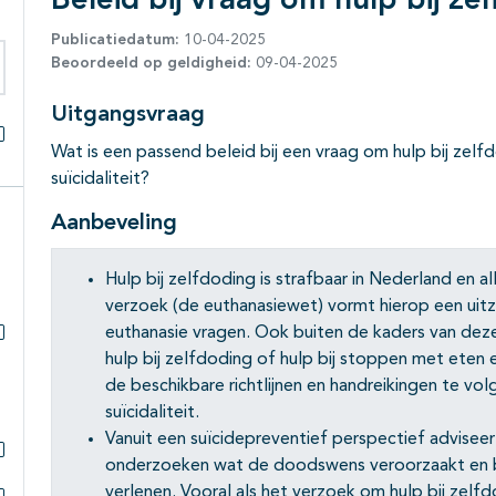
Beleid bij vraag om hulp bij ze
Publicatiedatum:
10-04-2025
Beoordeeld op geldigheid:
09-04-2025
eken binnen deze richtlijn
Uitgangsvraag
Wat is een passend beleid bij een vraag om hulp bij zel
Alles openklappen
suïcidaliteit?
Aanbeveling
Hulp bij zelfdoding is strafbaar in Nederland en 
verzoek (de euthanasiewet) vormt hierop een u
euthanasie vragen. Ook buiten de kaders van de
Subpagina's open- en dichtklappen
hulp bij zelfdoding of hulp bij stoppen met eten 
de beschikbare richtlijnen en handreikingen te v
suïcidaliteit.
Vanuit een suïcidepreventief perspectief adviseer
onderzoeken wat de doodswens veroorzaakt en bij
Subpagina's open- en dichtklappen
verlenen. Vooral als het verzoek om hulp bij ze