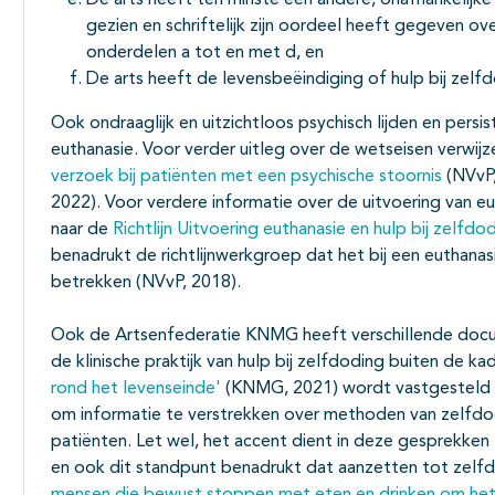
De arts heeft ten minste één andere, onafhankelijke
gezien en schriftelijk zijn oordeel heeft gegeven o
onderdelen a tot en met d, en
De arts heeft de levensbeëindiging of hulp bij zelf
Ook ondraaglijk en uitzichtloos psychisch lijden en persis
euthanasie. Voor verder uitleg over de wetseisen verwijz
verzoek bij patiënten met een psychische stoornis
(NVvP,
2022). Voor verdere informatie over de uitvoering van eut
naar de
Richtlijn Uitvoering euthanasie en hulp bij zelfdo
benadrukt de richtlijnwerkgroep dat het bij een euthanas
betrekken (NVvP, 2018).
Ook de Artsenfederatie KNMG heeft verschillende docu
de klinische praktijk van hulp bij zelfdoding buiten de k
rond het levenseinde'
(KNMG, 2021) wordt vastgesteld dat
om informatie te verstrekken over methoden van zelfdo
patiënten. Let wel, het accent dient in deze gesprekken
en ook dit standpunt benadrukt dat aanzetten tot zelfdo