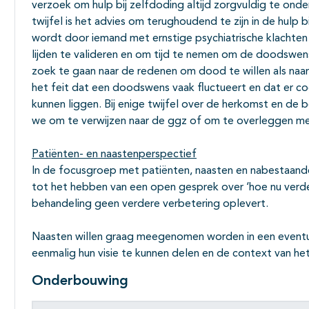
verzoek om hulp bij zelfdoding altijd zorgvuldig te on
twijfel is het advies om terughoudend te zijn in de hulp 
wordt door iemand met ernstige psychiatrische klachten of
lijden te valideren en om tijd te nemen om de doodswen
zoek te gaan naar de redenen om dood te willen als na
het feit dat een doodswens vaak fluctueert en dat er c
kunnen liggen. Bij enige twijfel over de herkomst en d
we om te verwijzen naar de ggz of om te overleggen met
Patiënten- en naastenperspectief
In de focusgroep met patiënten, naasten en nabestaand
tot het hebben van een open gesprek over ‘hoe nu verd
behandeling geen verdere verbetering oplevert.
Naasten willen graag meegenomen worden in een eventuee
eenmalig hun visie te kunnen delen en de context van he
Onderbouwing