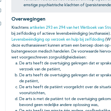
ernstige psychiatrische klachten of (persisterende
Subpagina's open- en dichtklappen
Subpagina's open- en dichtklappen
Overwegingen
Krachtens
artikelen 293 en 294 van het Wetboek van Str
Subpagina's open- en dichtklappen
bij zelfdoding of actieve levensbeëindiging (euthanasie
Levensbeëindiging op verzoek en hulp bij zelfdoding
(Wt
deze euthanasiewet kunnen artsen een beroep doen op ee
buitengewoon medisch handelen. De voorwaarde hiervoor 
wet voorgeschreven zorgvuldigheidseisen:
De arts heeft de overtuiging gekregen dat er sprak
verzoek van de patiënt,
De arts heeft de overtuiging gekregen dat er sprake 
de patiënt,
De arts heeft de patiënt voorgelicht over de situat
vooruitzichten,
De arts is met de patiënt tot de overtuiging gekome
bevond geen redelijke andere oplossing was,