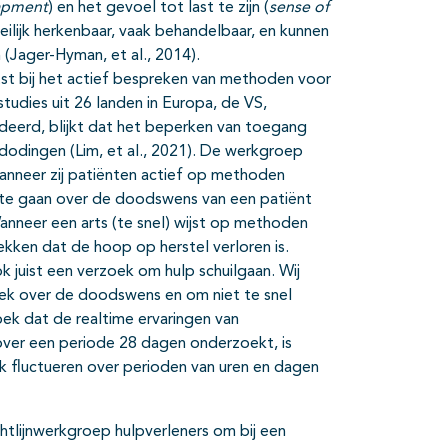
apment
) en het gevoel tot last te zijn (
sense of
ilijk herkenbaar, vaak behandelbaar, en kunnen
(Jager-Hyman, et al., 2014).
t bij het actief bespreken van methoden voor
tudies uit 26 landen in Europa, de VS,
ludeerd, blijkt dat het beperken van toegang
fdodingen (Lim, et al., 2021). De werkgroep
nneer zij patiënten actief op methoden
ek te gaan over de doodswens van een patiënt
nneer een arts (te snel) wijst op methoden
kken dat de hoop op herstel verloren is.
juist een verzoek om hulp schuilgaan. Wij
rek over de doodswens en om niet te snel
oek dat de realtime ervaringen van
ver een periode 28 dagen onderzoekt, is
 fluctueren over perioden van uren en dagen
htlijnwerkgroep hulpverleners om bij een