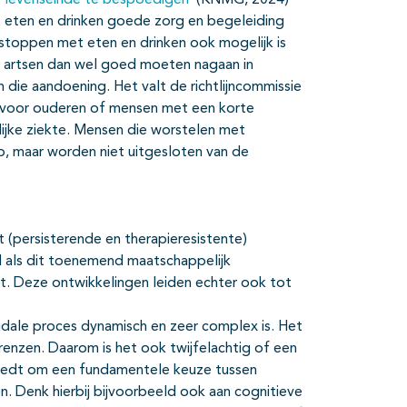
 levenseinde te bespoedigen
’ (KNMG, 2024)
et eten en drinken goede zorg en begeleiding
toppen met eten en drinken ook mogelijk is
 artsen dan wel goed moeten nagaan in
die aandoening. Het valt de richtlijncommissie
 voor ouderen of mensen met een korte
ijke ziekte. Mensen die worstelen met
oep, maar worden niet uitgesloten van de
(persisterende en therapieresistente)
ral als dit toenemend maatschappelijk
t. Deze ontwikkelingen leiden echter ook tot
dale proces dynamisch en zeer complex is. Het
renzen. Daarom is het ook twijfelachtig of een
iedt om een fundamentele keuze tussen
n. Denk hierbij bijvoorbeeld ook aan cognitieve