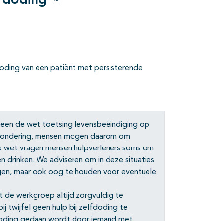
lfdoding
Opties
fdoding van een patiënt met persisterende
alleen de wet toetsing levensbeëindiging op
itzondering, mensen mogen daarom om
ze wet vragen mensen hulpverleners soms om
en drinken. We adviseren om in deze situaties
olgen, maar ook oog te houden voor eventuele
t de werkgroep altijd zorgvuldig te
 twijfel geen hulp bij zelfdoding te
lfdoding gedaan wordt door iemand met