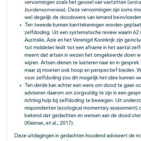
vervormingen zoals het gevoel van vastzitten (
entr
burdensomeness
). Deze vervormingen zijn soms moe
wel degelijk de doodswens van iemand beïnvloeden 
Ten tweede kunnen kanttekeningen worden geplaats
zelfdoding. Uit een systematische review waarin 62 s
Australië, Azië en het Verenigd Koninkrijk zijn geïnc
tot middelen leidt tot een afname in het aantal zel
meent dat artsen in wezen het omgekeerde doen wa
wijzen. Artsen dienen te luisteren naar en in gespr
maar zij moeten ook hoop en perspectief bieden. Wa
voor zelfdoding zou dit mogelijk het idee kunnen we
Ten derde kan achter een wens om dood te gaan ook 
adviseren daarom om zorgvuldig te zijn in een gesp
richting hulp bij zelfdoding te bewegen. Uit onderz
respondenten (ecological momentary assessment) o
bekend dat gedachten en wensen aan de dood sterk
(Kleiman, et al., 2017).
Deze uitdagingen in gedachten houdend adviseert de ric