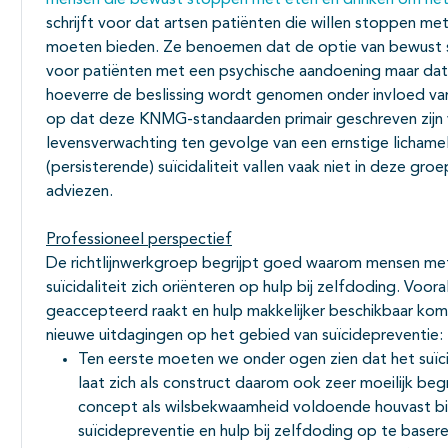
mensen die bewust stoppen met eten en drinken om het
schrijft voor dat artsen patiënten die willen stoppen m
moeten bieden. Ze benoemen dat de optie van bewust s
voor patiënten met een psychische aandoening maar dat
hoeverre de beslissing wordt genomen onder invloed van 
op dat deze KNMG-standaarden primair geschreven zijn
levensverwachting ten gevolge van een ernstige lichamel
(persisterende) suïcidaliteit vallen vaak niet in deze gr
adviezen.
Professioneel perspectief
De richtlijnwerkgroep begrijpt goed waarom mensen met 
suïcidaliteit zich oriënteren op hulp bij zelfdoding. Voo
geaccepteerd raakt en hulp makkelijker beschikbaar kom
nieuwe uitdagingen op het gebied van suïcidepreventie:
Ten eerste moeten we onder ogen zien dat het suïci
laat zich als construct daarom ook zeer moeilijk beg
concept als wilsbekwaamheid voldoende houvast b
suïcidepreventie en hulp bij zelfdoding op te basere