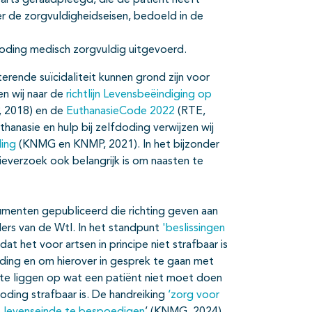
 arts geraadpleegd, die de patiënt heeft
ver de zorgvuldigheidseisen, bedoeld in de
doding medisch zorgvuldig uitgevoerd.
terende suïcidaliteit kunnen grond zijn voor
en wij naar de
richtlijn Levensbeëindiging op
 2018) en de
EuthanasieCode 2022
(RTE,
hanasie en hulp bij zelfdoding verwijzen wij
ding
(KNMG en KNMP, 2021). In het bijzonder
ieverzoek ook belangrijk is om naasten te
menten gepubliceerd die richting geven aan
aders van de Wtl. In het standpunt
'beslissingen
 het voor artsen in principe niet strafbaar is
ding en om hierover in gesprek te gaan met
 te liggen op wat een patiënt niet moet doen
ding strafbaar is. De handreiking
‘zorg voor