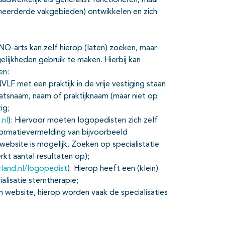
adwerkelijk als generalist functioneren, maar
f meerderde vakgebieden) ontwikkelen en zich
NO-arts kan zelf hierop (laten) zoeken, maar
lijkheden gebruik te maken. Hierbij kan
en:
VLF met een praktijk in de vrije vestiging staan
atsnaam, naam of praktijknaam (maar niet op
ig;
.nl
): Hiervoor moeten logopedisten zich zelf
nformatievermelding van bijvoorbeeld
jkwebsite is mogelijk. Zoeken op specialistatie
rkt aantal resultaten op);
land.nl/logopedist
): Hierop heeft een (klein)
alisatie stemtherapie;
n website, hierop worden vaak de specialisaties