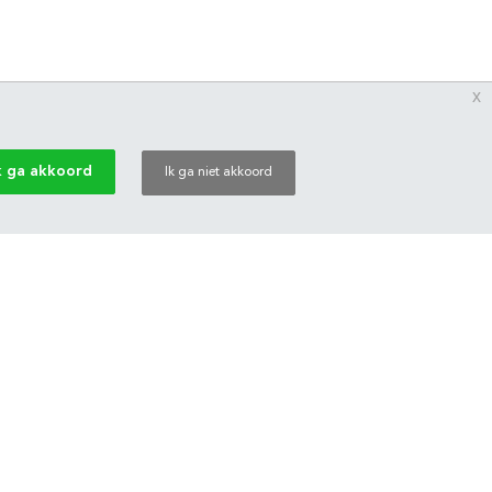
x
k ga akkoord
Ik ga niet akkoord