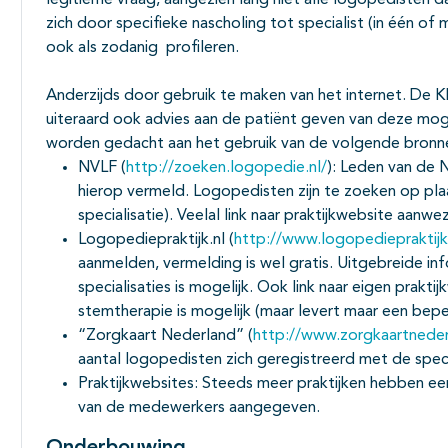
legitieme vraag, aangezien lang niet alle logopedisten da
zich door specifieke nascholing tot specialist (in één o
ook als zodanig profileren.
Anderzijds door gebruik te maken van het internet. De K
uiteraard ook advies aan de patiënt geven van deze moge
worden gedacht aan het gebruik van de volgende bronn
NVLF (
http://zoeken.logopedie.nl/
): Leden van de N
hierop vermeld. Logopedisten zijn te zoeken op pla
specialisatie). Veelal link naar praktijkwebsite aanwez
Logopediepraktijk.nl (
http://www.logopediepraktijk
aanmelden, vermelding is wel gratis. Uitgebreide i
specialisaties is mogelijk. Ook link naar eigen prakti
stemtherapie is mogelijk (maar levert maar een bepe
“Zorgkaart Nederland” (
http://www.zorgkaartneder
aantal logopedisten zich geregistreerd met de speci
Praktijkwebsites: Steeds meer praktijken hebben ee
van de medewerkers aangegeven.