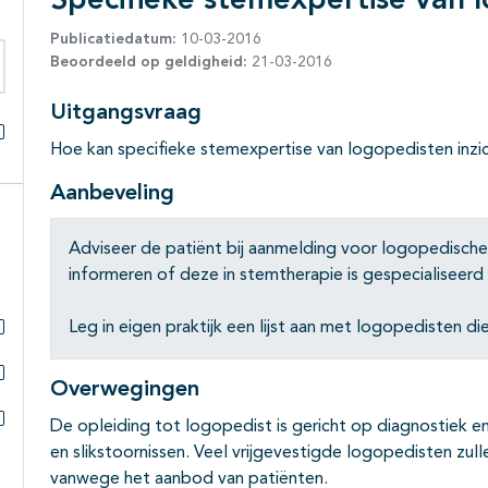
Specifieke stemexpertise van 
Publicatiedatum:
10-03-2016
Beoordeeld op geldigheid:
21-03-2016
eken binnen deze richtlijn
Uitgangsvraag
Hoe kan specifieke stemexpertise van logopedisten inzi
Alles openklappen
Aanbeveling
Adviseer de patiënt bij aanmelding voor logopedisch
informeren of deze in stemtherapie is gespecialiseerd 
Leg in eigen praktijk een lijst aan met logopedisten die
Subpagina's open- en dichtklappen
Overwegingen
Subpagina's open- en dichtklappen
De opleiding tot logopedist is gericht op diagnostiek en
Subpagina's open- en dichtklappen
en slikstoornissen. Veel vrijgevestigde logopedisten zulle
vanwege het aanbod van patiënten.