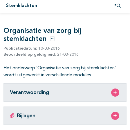
Stemklachten
pagina's open- en dichtklappen
Open i
Organisatie van zorg bij
stemklachten
Opties
Publicatiedatum:
10-03-2016
Beoordeeld op geldigheid:
21-03-2016
Het onderwerp ‘Organisatie van zorg bij stemklachten’
wordt uitgewerkt in verschillende modules.
Verantwoording
Bijlagen