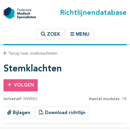
Richtlijnendatabase
t inhoudsopgave
ZOEK
MENU
n binnen deze richtlijn
Terug naar zoekresultaten
les openklappen
Stemklachten
VOLGEN
Initiatief:
NVKNO
Aantal modules:
18
pagina's open- en dichtklappen
Bijlagen
Download richtlijn
pagina's open- en dichtklappen