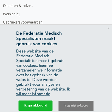
Diensten & advies
Werken bij
Gebruikersvoorwaarden
x
Privacyverklaring
De Federatie Medisch
Specialisten maakt
Contact
gebruik van cookies
Mercatorlaan 1200
Deze website van de
3528 BL Utrecht
Federatie Medisch
Specialisten maakt gebruik
van cookies, hiermee
(088) 505 34 34
verzamelen we informatie
info@richtlijnendatabase.nl
over het gebruik van de
website. Deze worden
gebruikt voor analyse en
YouTube
LinkedIn
verbetering van de website.
Ik
wil meer informatie
KvK Federatie Medisch Specialisten:
40483480
Ik ga akkoord
Ik ga niet akkoord
Privacyverklaring