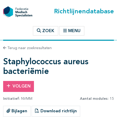
Richtlijnendatabase
t inhoudsopgave
ZOEK
MENU
n binnen deze richtlijn
Terug naar zoekresultaten
les openklappen
Staphylococcus aureus
bacteriëmie
VOLGEN
pagina's open- en dichtklappen
Initiatief:
NVMM
Aantal modules:
15
pagina's open- en dichtklappen
Bijlagen
Download richtlijn
pagina's open- en dichtklappen