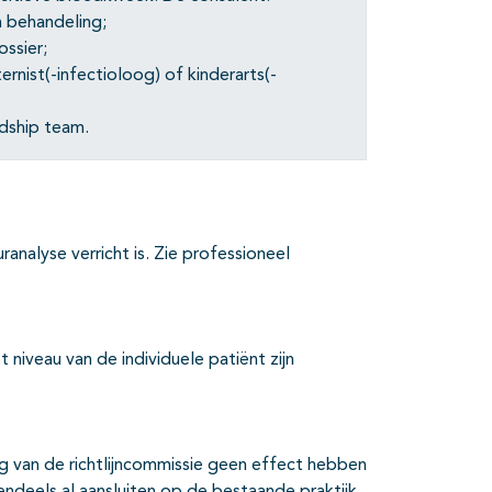
n behandeling;
ssier;
ternist(-infectioloog) of kinderarts(-
rdship team.
analyse verricht is. Zie professioneel
niveau van de individuele patiënt zijn
g van de richtlijncommissie geen effect hebben