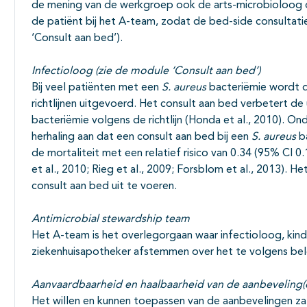
de mening van de werkgroep ook de arts-microbioloog d
de patiënt bij het A-team, zodat de bed-side consultati
‘Consult aan bed’).
Infectioloog (zie de module ‘Consult aan bed’)
Bij veel patiënten met een
S. aureus
bacteriëmie wordt d
richtlijnen uitgevoerd. Het consult aan bed verbetert de 
bacteriëmie volgens de richtlijn (Honda et al., 2010). On
herhaling aan dat een consult aan bed bij een
S. aureus
b
de mortaliteit met een relatief risico van 0.34 (95% CI 0
et al., 2010; Rieg et al., 2009; Forsblom et al., 2013). H
consult aan bed uit te voeren.
Antimicrobial stewardship team
Het A-team is het overlegorgaan waar infectioloog, kind
ziekenhuisapotheker afstemmen over het te volgens bel
Aanvaardbaarheid en haalbaarheid van de aanbeveling(
Het willen en kunnen toepassen van de aanbevelingen zal