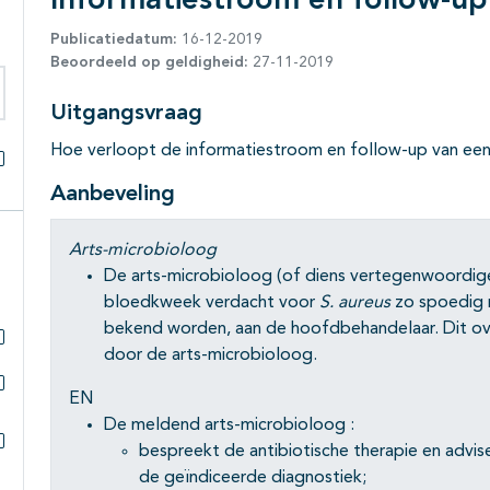
Informatiestroom en follow-up 
Publicatiedatum:
16-12-2019
Beoordeeld op geldigheid:
27-11-2019
Uitgangsvraag
eken binnen deze richtlijn
Hoe verloopt de informatiestroom en follow-up van een
Alles openklappen
Aanbeveling
Arts-microbioloog
De arts-microbioloog (of diens vertegenwoordig
bloedkweek verdacht voor
S. aureus
zo spoedig m
bekend worden, aan de hoofdbehandelaar. Dit o
door de arts-microbioloog.
Subpagina's open- en dichtklappen
EN
Subpagina's open- en dichtklappen
De meldend arts-microbioloog :
bespreekt de antibiotische therapie en advi
Subpagina's open- en dichtklappen
de geïndiceerde diagnostiek;