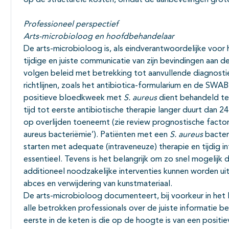
op de structurele kosten, omdat de aanbevelingen grote
Professioneel perspectief
Arts-microbioloog en hoofdbehandelaar
De arts-microbioloog is, als eindverantwoordelijke voor
tijdige en juiste communicatie van zijn bevindingen aan 
volgen beleid met betrekking tot aanvullende diagnosti
richtlijnen, zoals het antibiotica-formularium en de SWAB-
positieve bloedkweek met
S. aureus
dient behandeld te 
tijd tot eerste antibiotische therapie langer duurt dan 2
op overlijden toeneemt (zie review prognostische facto
aureus bacteriëmie’). Patiënten met een
S. aureus
bacter
starten met adequate (intraveneuze) therapie en tijdig 
essentieel. Tevens is het belangrijk om zo snel mogelijk
additioneel noodzakelijke interventies kunnen worden ui
abces en verwijdering van kunstmateriaal.
De arts-microbioloog documenteert, bij voorkeur in het 
alle betrokken professionals over de juiste informatie 
eerste in de keten is die op de hoogte is van een posi