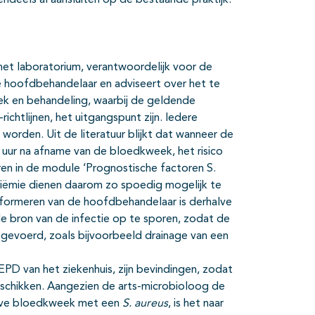
ndeels al aansluiten op de bestaande praktijk.
 het laboratorium, verantwoordelijk voor de
de hoofdbehandelaar en adviseert over het te
ek en behandeling, waarbij de geldende
richtlijnen, het uitgangspunt zijn. Iedere
worden. Uit de literatuur blijkt dat wanneer de
4 uur na afname van de bloedkweek, het risico
ren in de module ‘Prognostische factoren S.
iëmie dienen daarom zo spoedig mogelijk te
informeren van de hoofdbehandelaar is derhalve
 de bron van de infectie op te sporen, zodat de
tgevoerd, zoals bijvoorbeeld drainage van een
EPD van het ziekenhuis, zijn bevindingen, zodat
beschikken. Aangezien de arts-microbioloog de
tieve bloedkweek met een
S. aureus
, is het naar