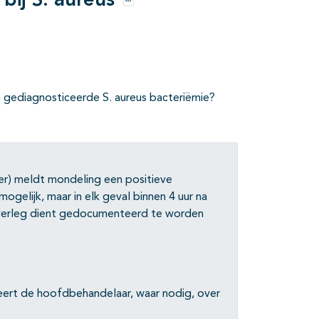
bij S. aureus
Opties
 gediagnosticeerde S. aureus bacteriëmie?
er) meldt mondeling een positieve
ogelijk, maar in elk geval binnen 4 uur na
verleg dient gedocumenteerd te worden
seert de hoofdbehandelaar, waar nodig, over