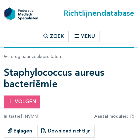
Richtlijnendatabase
t inhoudsopgave
ZOEK
MENU
n binnen deze richtlijn
Terug naar zoekresultaten
les openklappen
Staphylococcus aureus
bacteriëmie
VOLGEN
pagina's open- en dichtklappen
Initiatief:
NVMM
Aantal modules:
15
pagina's open- en dichtklappen
Bijlagen
Download richtlijn
pagina's open- en dichtklappen